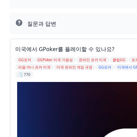
질문과 답변
미국에서 GPoker를 플레이할 수 있나요?
GG포커
GGPoker 미국 가용성
온라인 포커 미국
클럽GG
포
리얼 머니 포커 미국
미국 온라인 게임 규정
GG포커
미국에서 G
🗒️ 770