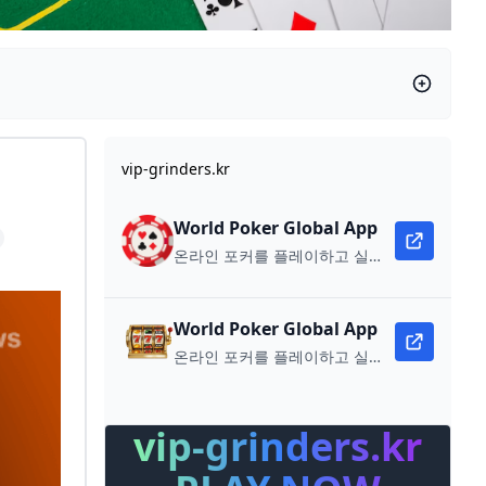
vip-grinders.kr
World Poker Global App
온라인 포커를 플레이하고 실제 돈을 따세요.
World Poker Global App
온라인 포커를 플레이하고 실제 돈을 따세요.
rs.kr
당사는 선도적 인 포커 제휴사
이며 놀라운 레이크백 거래를