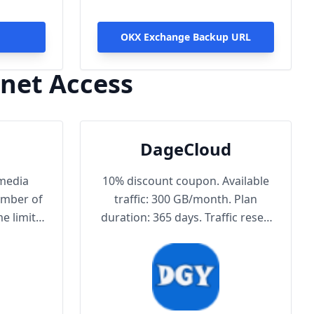
OKX Exchange Backup URL
net Access
DageCloud
media
10% discount coupon. Available
umber of
traffic: 300 GB/month. Plan
e limit.
duration: 365 days. Traffic reset:
mit.
reset on order date or by
purchasing traffic package.
Maximum achievable bandwidth:
1000 Mbps. Node protocol:
Trojan.