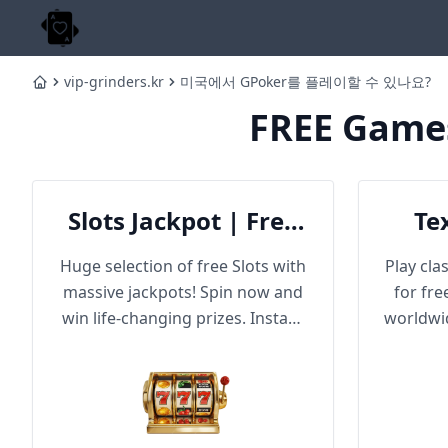
vip-grinders.kr
미국에서 GPoker를 플레이할 수 있나요?
Home
FREE Games
Slots Jackpot | Free
Te
Play & Win Big
B
Huge selection of free Slots with
Play cla
massive jackpots! Spin now and
for fre
win life-changing prizes. Instant
worldwi
play, real excitement!
skills,