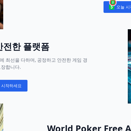
오늘 
Notificatio
안전한 플랫폼
에 최선을 다하며, 공정하고 안전한 게임 경
보장합니다.
 시작하세요
tions
World Poker Fre