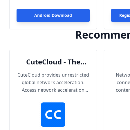
Android Download
Regis
Recommend
CuteCloud - The
Cutest Cloud
CuteCloud provides unrestricted
Networ
global network acceleration.
conne
Access network acceleration
conten
services connected with
hundreds of content providers
worldwide. With up to 2000Mbps
single-line access capacity and
1000+ high-speed servers