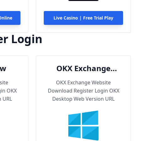
Online
Live Casino | Free Trial Play
r Login
ow
OKX Exchange
Backup URL
ite
OKX Exchange Website
gin OKX
Download Register Login OKX
n URL
Desktop Web Version URL