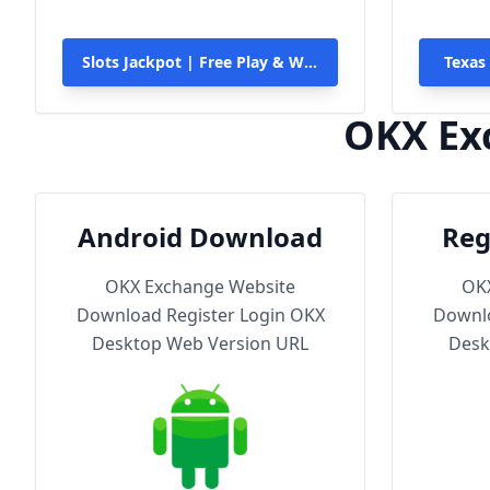
Slots Jackpot | Free Play & Win
Texas
Big
OKX Ex
Android Download
Reg
OKX Exchange Website
OK
Download Register Login OKX
Downlo
Desktop Web Version URL
Desk