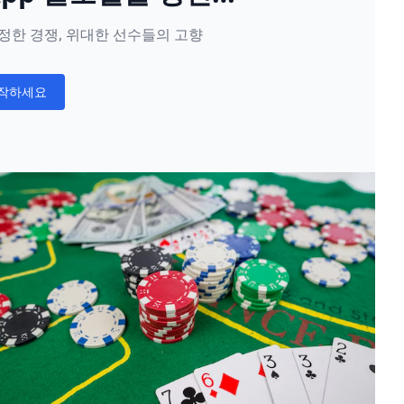
커 홈으로 만드세요
정한 경쟁, 위대한 선수들의 고향
시작하세요
ns