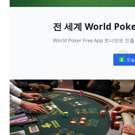
전 세계 World Pok
벤트에 참가할
World Poker Free App 토너먼
오늘
Notifica