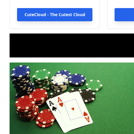
globally, enjoy fast and stable
connections anytime, anywhere.
CuteCloud - The Cutest Cloud