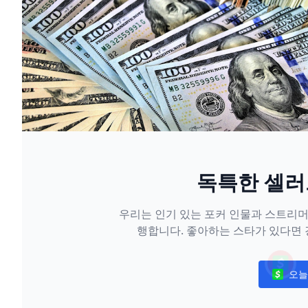
독특한 셀러
우리는 인기 있는 포커 인물과 스트리머
행합니다. 좋아하는 스타가 있다면 
오늘
Notifica