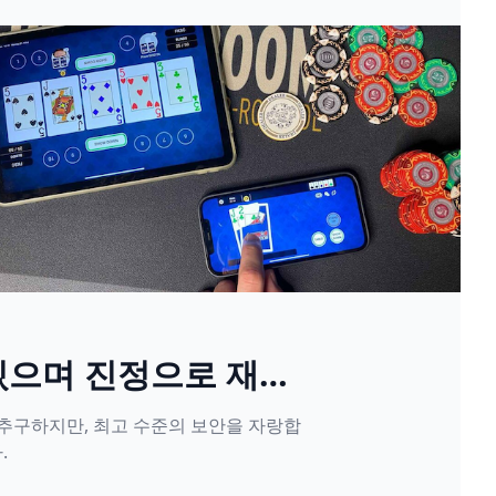
있으며 진정으로 재미
 경험
재미를 추구하지만, 최고 수준의 보안을 자랑합
.