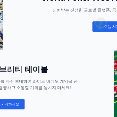
새로운 온라인 포
신뢰받는 진정한 글로벌 플랫폼, 공
오늘 
Notificatio
브리티 테이블
를 자주 초대하여 라이브 비디오 게임을 진
경쟁하고 소통할 기회를 놓치지 마세요!
 시작하세요
tions