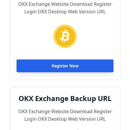
OKX Exchange Website Download Register
Login OKX Desktop Web Version URL
Register Now
OKX Exchange Backup URL
OKX Exchange Website Download Register
Login OKX Desktop Web Version URL