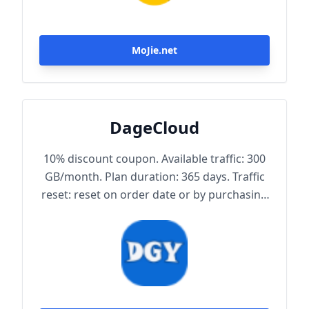
MoJie.net
DageCloud
10% discount coupon. Available traffic: 300
GB/month. Plan duration: 365 days. Traffic
reset: reset on order date or by purchasing
traffic package. Maximum achievable
bandwidth: 1000 Mbps. Node protocol:
Trojan.