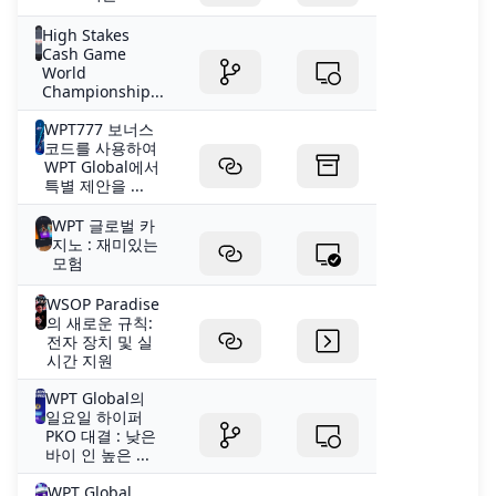
High Stakes
Cash Game
World
Championship...
WPT777 보너스
코드를 사용하여
WPT Global에서
특별 제안을 ...
WPT 글로벌 카
지노 : 재미있는
모험
WSOP Paradise
의 새로운 규칙:
전자 장치 및 실
시간 지원
WPT Global의
일요일 하이퍼
PKO 대결 : 낮은
바이 인 높은 ...
WPT Global