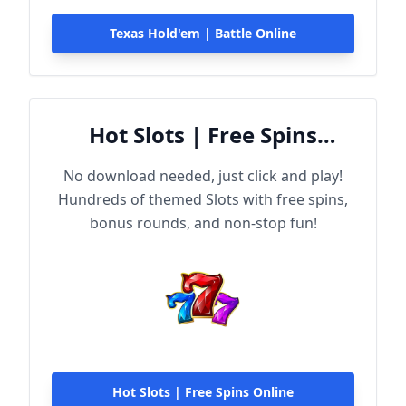
Texas Hold'em | Battle Online
Hot Slots | Free Spins
Online
No download needed, just click and play!
Hundreds of themed Slots with free spins,
bonus rounds, and non-stop fun!
Hot Slots | Free Spins Online