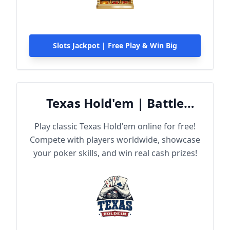
Slots Jackpot | Free Play & Win Big
Texas Hold'em | Battle
Online
Play classic Texas Hold'em online for free!
Compete with players worldwide, showcase
your poker skills, and win real cash prizes!