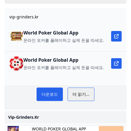
Wynn Las Vegas에서
베팅 사기 계획에 대해
축제 모임 게임 주최
유죄를 인정
vip-grinders.kr
World Poker Global App
온라인 포커를 플레이하고 실제 돈을 따세요.
World Poker Global App
온라인 포커를 플레이하고 실제 돈을 따세요.
W
당사는 선도적 인 포커 제휴사
다운로드
더 읽기...
이며 놀라운 레이크백 거래를
제공하여 온라인 포커 수익성을
Vip-Grinders.kr
극대화하는 것을 목표로합니
WORLD POKER GLOBAL APP