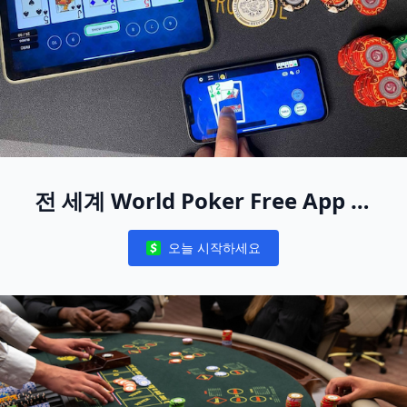
전 세계 World Poker Free App 라
이브 이벤트에 참가할 기회를 잡으세
오늘 시작하세요
요
Notifications