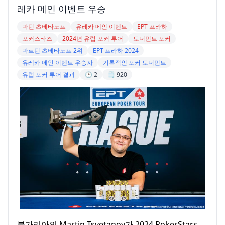
레카 메인 이벤트 우승
마틴 츠베타노프
유레카 메인 이벤트
EPT 프라하
포커스타즈
2024년 유럽 포커 투어
토너먼트 포커
마르틴 츠베타노프 2위
EPT 프라하 2024
유레카 메인 이벤트 우승자
기록적인 포커 토너먼트
유럽 ​​포커 투어 결과
🕒 2
🗒️ 920
불가리아의 Martin Tsvetanov가 2024 PokerStars