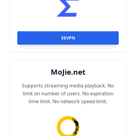
EEVPN
MoJie.net
Supports streaming media playback. No
limit on number of users. No expiration
time limit. No network speed limit.