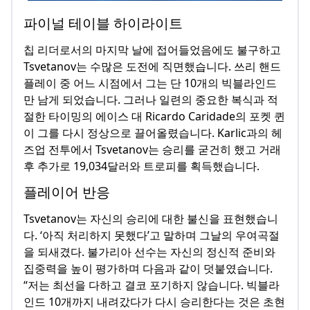
파이널 테이블 하이라이트
칩 리더로서의 마지막 날에 접어들었음에도 불구하고
Tsvetanov는 수많은 도전에 직면했습니다. 쓰리 핸드
플레이 중 어느 시점에서 그는 단 10개의 빅블라인드
만 남게 되었습니다. 그러나 일련의 중요한 복식과 적
절한 타이밍의 에이스 대 Ricardo Caridade의 포켓 퀸
이 그를 다시 정상으로 끌어올렸습니다. Karlic과의 헤
즈업 전투에서 Tsvetanov는 승리를 굳건히 했고 거래
후 추가로 19,034달러와 트로피를 획득했습니다.
플레이어 반응
Tsvetanov는 자신의 승리에 대한 불신을 표현했습니
다. ‘아직 처리하지 못했다’고 말하며 그날의 우여곡절
을 되새겼다. 불가리아 선수는 자신의 정신적 준비와
집중력을 높이 평가하며 다음과 같이 덧붙였습니다.
“저는 최선을 다하고 결코 포기하지 않습니다. 빅블라
인드 10개까지 내려갔다가 다시 승리한다는 것은 초현