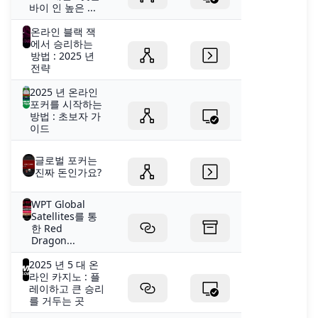
바이 인 높은 ...
온라인 블랙 잭
에서 승리하는
방법 : 2025 년
전략
2025 년 온라인
포커를 시작하는
방법 : 초보자 가
이드
글로벌 포커는
진짜 돈인가요?
WPT Global
Satellites를 통
한 Red
Dragon...
2025 년 5 대 온
라인 카지노 : 플
레이하고 큰 승리
를 거두는 곳