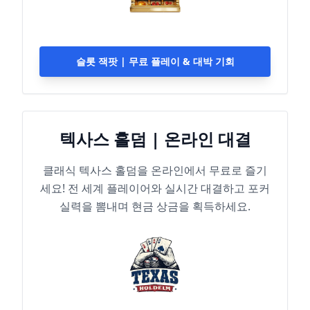
슬롯 잭팟 | 무료 플레이 & 대박 기회
텍사스 홀덤 | 온라인 대결
클래식 텍사스 홀덤을 온라인에서 무료로 즐기
세요! 전 세계 플레이어와 실시간 대결하고 포커
실력을 뽐내며 현금 상금을 획득하세요.