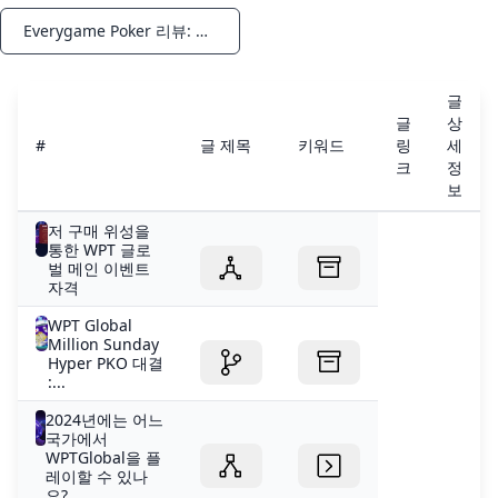
Everygame Poker 리뷰: 온라인 포커 가이드
Notifications
글
글
상
#
글 제목
키워드
링
세
크
정
보
저 구매 위성을
통한 WPT 글로
벌 메인 이벤트
자격
WPT Global
Million Sunday
Hyper PKO 대결
:...
2024년에는 어느
국가에서
WPTGlobal을 플
레이할 수 있나
요?