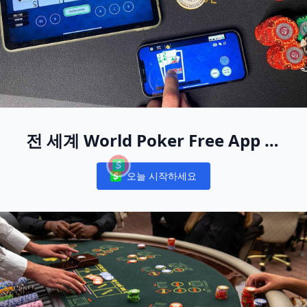
전 세계 World Poker Free App 라
이브 이벤트에 참가할 기회를 잡으세
오늘 시작하세요
요
Notifications