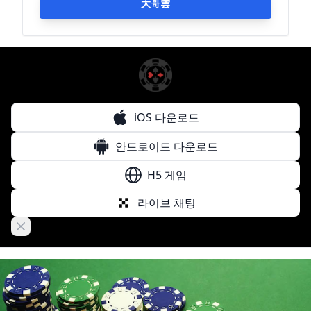
大哥雲
iOS 다운로드
안드로이드 다운로드
H5 게임
라이브 채팅
Close banner