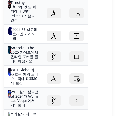
Timothy
Chung: 생일 파
티에서 WPT
Prime UK 챔피
언까...
2025 년 최고의
온라인 카지노
앱
Android : The
2025 가이드에서
온라인 포커를 플
레이하십시오
WPT Global의
새로운 환영 보너
스 : 최대 $ 3580
의 보상
WPT 월드 챔피언
십 2024가 Wynn
Las Vegas에서
개막합니...
브라질의 떠오르