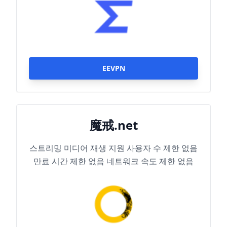
EEVPN
魔戒.net
스트리밍 미디어 재생 지원 사용자 수 제한 없음
만료 시간 제한 없음 네트워크 속도 제한 없음