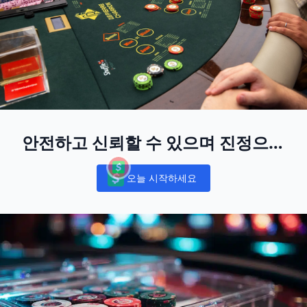
안전하고 신뢰할 수 있으며 진정으로
재미있는 경험
오늘 시작하세요
Notifications