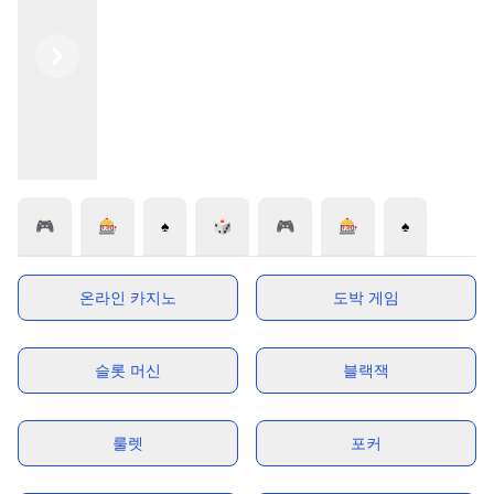
Previous
Next
🎮
🎰
♠️
🎲
🎮
🎰
♠️
온라인 카지노
도박 게임
슬롯 머신
블랙잭
룰렛
포커