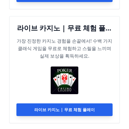
라이브 카지노 | 무료 체험 플레
이
가장 진정한 카지노 경험을 손끝에서! 수백 가지
클래식 게임을 무료로 체험하고 스릴을 느끼며
실제 보상을 획득하세요.
라이브 카지노 | 무료 체험 플레이