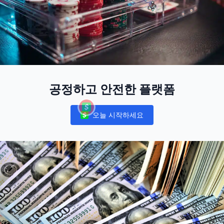
공정하고 안전한 플랫폼
오늘 시작하세요
Notifications