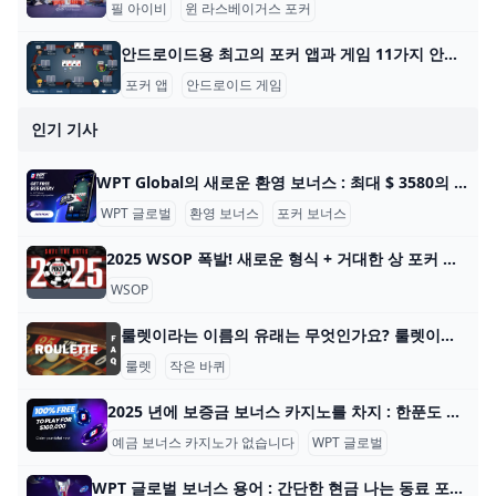
필 아이비
윈 라스베이거스 포커
WPT 크리스마스 이벤트
안드로이드용 최고의 포커 앱과 게임 11가지 안드로이드용 최고의 포커 앱과 게임 11가지 포커는 오랫동안 존재해 왔으며 여전히 세계에서 가장 인기 있는 카드 게임 중 하나입니다. 최고의 Android용 포커 앱
포커 앱
안드로이드 게임
인기 기사
WPT Global의 새로운 환영 보너스 : 최대 $ 3580의 보상 WPT Global은 환영 보너스를 새롭게하여 새로운 플레이어에게 총 3,580 달러를 얻을 수있는 기회를 제공했습니다. 이 완전한 제안은 100% 예금 보너스와 토너먼트 티켓 및 카
WPT 글로벌
환영 보너스
포커 보너스
2025 WSOP 폭발! 새로운 형식 + 거대한 상 포커 플레이어는 놓아서는 안됩니다! 2025 월드 시리즈의 포커 (WSOP)가 곧 출시 될 예정입니다! 토너먼트는 5 월 27 일부터 7 월 16 일까지 라스 베이거스의 Horseshoe와 Paris Casinos에서
WSOP
룰렛이라는 이름의 유래는 무엇인가요? 룰렛이라는 이름의 유래는 무엇인가요? ‘룰렛’이라는 이름의 유래는 프랑스어로 ‘작은 바퀴’라는 뜻입니
룰렛
작은 바퀴
2025 년에 보증금 보너스 카지노를 차지 : 한푼도 쓰지 않고 플레이하고 승리하십시오. 2025 년에 온라인 카지노는 그 어느 때보 다 관대하지 않은 예금 보너스를 제공하고 있습니다. 이 보너스를 통해 플레이어는 게임을 시도하고 초기 입금없이 진정한 돈을 벌 수 있
예금 보너스 카지노가 없습니다
WPT 글로벌
온라인 카지노 
WPT 글로벌 보너스 용어 : 간단한 현금 나는 동료 포커 애호가 인 Mike Oâ Connell입니다. 당신은 현재 WPT Global을 통해 트롤링하고 있으며, 의심 할 여지없이 자금을 향상시키는 데 도움이되는 아