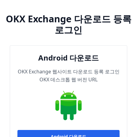
OKX Exchange 다운로드 등록
로그인
Android 다운로드
OKX Exchange 웹사이트 다운로드 등록 로그인
OKX 데스크톱 웹 버전 URL
Android 다운로드