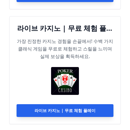
라이브 카지노 | 무료 체험 플레
이
가장 진정한 카지노 경험을 손끝에서! 수백 가지
클래식 게임을 무료로 체험하고 스릴을 느끼며
실제 보상을 획득하세요.
라이브 카지노 | 무료 체험 플레이