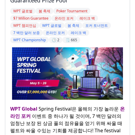
Guaranteed Prize Pool
WPT 글로벌
봄 축제
Poker Tournament
$7 Million Guarantee
온라인 포커
레이크 백
WPT 챔피언십
WPT 글로벌
봄 축제
포커 토너먼트
7 백만 달러 보증
온라인 포커
레이크 백
WPT Championship
🕒 2
🗒️ 665
WPT Global
Spring Festival은 올해의 가장 놀라운
온
라인 포커
이벤트 중 하나가 될 것이며, 7 백만 달러의
엄청난 보장 된 상금 풀의 점유율을 얻기 위해 싸울 때
펠트와 싸울 수있는 기회를 제공합니다! The festival