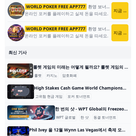
WORLD POKER FREE APP777
환영 보너스
World Poker
지금 플레이
온라인 포커를 플레이하고 실제 돈을 따세요.
WORLD POKER FREE APP777
환영 보너스
World Poker
지금 플레이
온라인 포커를 플레이하고 실제 돈을 따세요.
최신 기사
룰렛 게임의 미래는 어떻게 될까요? 룰렛 게임의 미래는 어떻게 될까요? 룰렛의 잠재적인 미래 중 하나는 가상 현실 기술과 증강 현실 기술의 통합입니다. 이를 통해 플레이어는 가상 카지노 환경에 몰입하고 더
룰렛
카지노
암호화폐
High Stakes Cash Game World Championship이 다가오고 있으며 $50000의 롤렉스 데이토나가 여러분의 도전을 기다리고 있습니다! é¸çé¦æ¨è³½ä¼è¥²ï¼50,000çholdåRolex Daytonaçä½ ææ°ï¼ å¨ååçμæçMeme 수백만å¼ç¼ç±
고위험 현금 게임
포커 토너먼트
노 리미트 텍사스 홀덤
한 번의 샷 - WPT Global의 Freezeout 토너먼트 한 샷 Global Freezeout 토너먼트에서 위의 흥분을 느끼십시오 **읽다:**WPT Global의 One Shot, The Game : Â 지금 플레이하십시오! 동결 토너먼트 WPT Global은 온라인
WPT 글로벌
한 샷
동결 토너먼트
Phil Ivey 올 12월 Wynn Las Vegas에서 축제 모임 게임 주최 포커 전설 Phil Ivey가 12월 17일 Wynn Las Vegas 포커룸에 입장하여 특별한 크리스마스 테마의 Meet-Up Game(MUG)을 선보일 예정입니다. 아니요, 포커 명예의 전당은