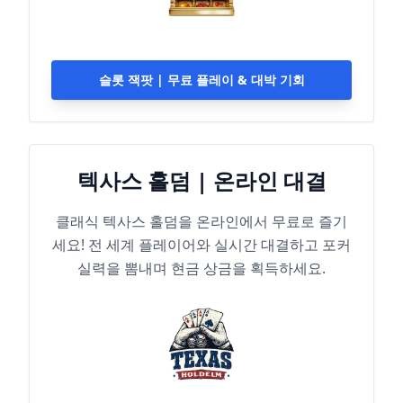
슬롯 잭팟 | 무료 플레이 & 대박 기회
텍사스 홀덤 | 온라인 대결
클래식 텍사스 홀덤을 온라인에서 무료로 즐기
세요! 전 세계 플레이어와 실시간 대결하고 포커
실력을 뽐내며 현금 상금을 획득하세요.