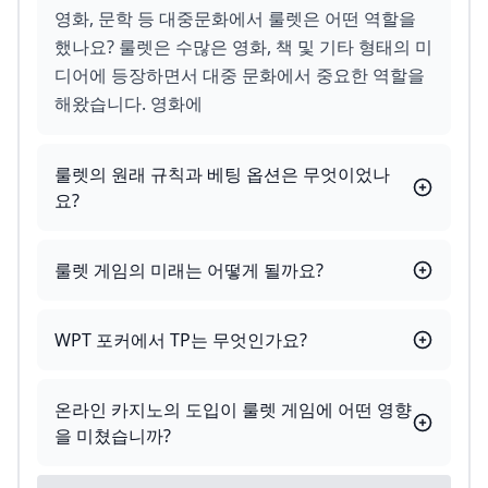
영화, 문학 등 대중문화에서 룰렛은 어떤 역할을
했나요? 룰렛은 수많은 영화, 책 및 기타 형태의 미
디어에 등장하면서 대중 문화에서 중요한 역할을
해왔습니다. 영화에
룰렛의 원래 규칙과 베팅 옵션은 무엇이었나
요?
룰렛 게임의 미래는 어떻게 될까요?
WPT 포커에서 TP는 무엇인가요?
온라인 카지노의 도입이 룰렛 게임에 어떤 영향
을 미쳤습니까?