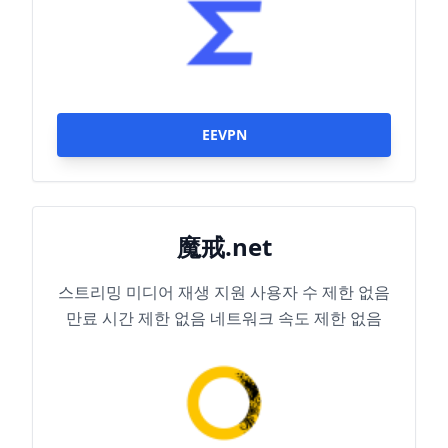
EEVPN
魔戒.net
스트리밍 미디어 재생 지원 사용자 수 제한 없음
만료 시간 제한 없음 네트워크 속도 제한 없음