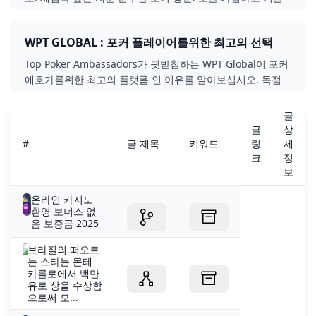
을 테스트하십시오.
WPT GLOBAL : 포커 플레이어를위한 최고의 선택
Top Poker Ambassadors가 뒷받침하는 WPT Global이 포커
애호가를위한 최고의 플랫폼 인 이유를 알아보십시오. 독점
보너스는 Code WPT777에 가입하십시오
글
글
상
#
글 제목
키워드
링
세
크
정
보
온라인 카지노
환영 보너스 없
음 보증금 2025
브라질의 떠오르
는 스타는 몬테
카를로에서 백만
유로 상을 수상함
으로써 모...