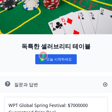
독특한 셀러브리티 테이블
오늘 시작하세요
Notifications
질문과 답변
WPT Global Spring Festival: $7000000