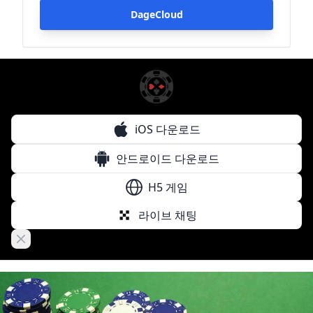
DageCloud
iOS 다운로드
안드로이드 다운로드
H5 게임
라이브 채팅
Close banner