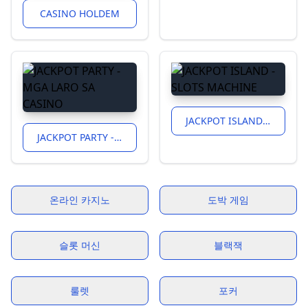
CASINO HOLDEM
JACKPOT ISLAND - SLOTS MACHINE
JACKPOT PARTY - MGA LARO SA CASINO
온라인 카지노
도박 게임
슬롯 머신
블랙잭
룰렛
포커