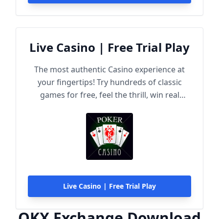
Live Casino | Free Trial Play
The most authentic Casino experience at
your fingertips! Try hundreds of classic
games for free, feel the thrill, win real
rewards!
Live Casino | Free Trial Play
OKX Exchange Download