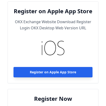
Register on Apple App Store
OKX Exchange Website Download Register
Login OKX Desktop Web Version URL
Register on Apple App Store
Register Now