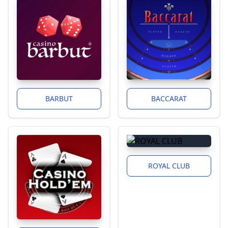
BARBUT
BACCARAT
ROYAL CLUB