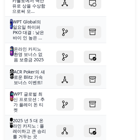
카를로에서 백만
유로 상을 수상함
으로써 모...
WPT Global의
일요일 하이퍼
PKO 대결 : 낮은
바이 인 높은 ...
온라인 카지노
환영 보너스 없
음 보증금 2025
ACR Poker의 새
로운 Blitz 가속
보너스 이벤트!
WPT 글로벌 최
신 프로모션 : 추
가 플레이 돈 티
켓
2025 년 5 대 온
라인 카지노 : 플
레이하고 큰 승리
를 거두는 곳