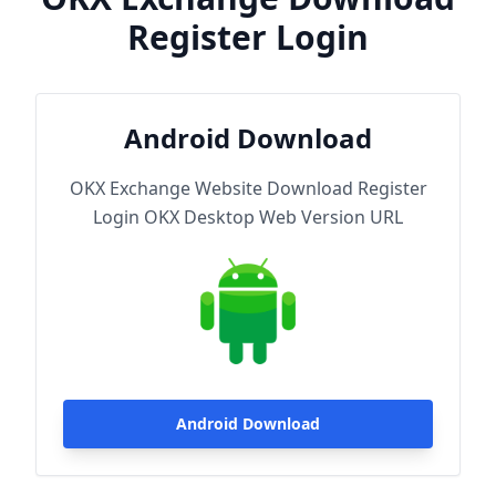
Register Login
Android Download
OKX Exchange Website Download Register
Login OKX Desktop Web Version URL
Android Download