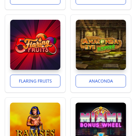
FLARING FRUITS
ANACONDA