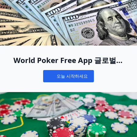
World Poker Free App 글로벌을
당신의 새로운 온라인 포커 홈으로
오늘 시작하세요
만드세요
Notifications