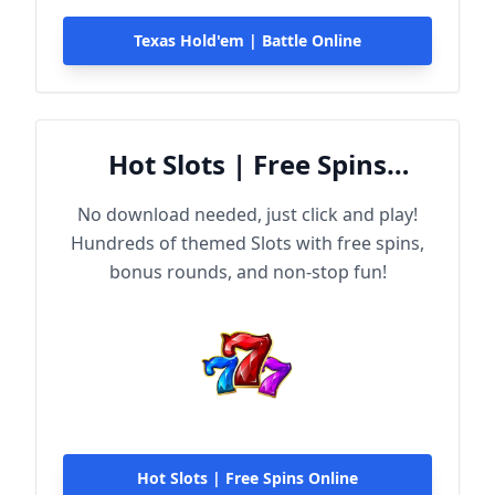
Texas Hold'em | Battle Online
Hot Slots | Free Spins
Online
No download needed, just click and play!
Hundreds of themed Slots with free spins,
bonus rounds, and non-stop fun!
Hot Slots | Free Spins Online