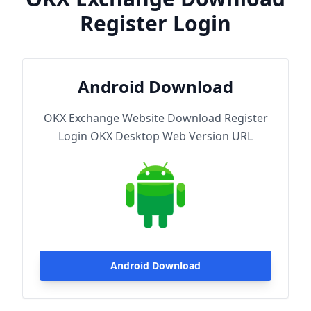
Register Login
Android Download
OKX Exchange Website Download Register
Login OKX Desktop Web Version URL
Android Download