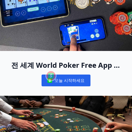
전 세계 World Poker Free App 라
이브 이벤트에 참가할 기회를 잡으세
오늘 시작하세요
요
Notifications