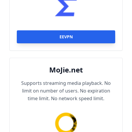
EEVPN
MoJie.net
Supports streaming media playback. No
limit on number of users. No expiration
time limit. No network speed limit.