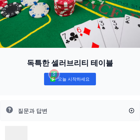
독특한 셀러브리티 테이블
오늘 시작하세요
Notifications
질문과 답변