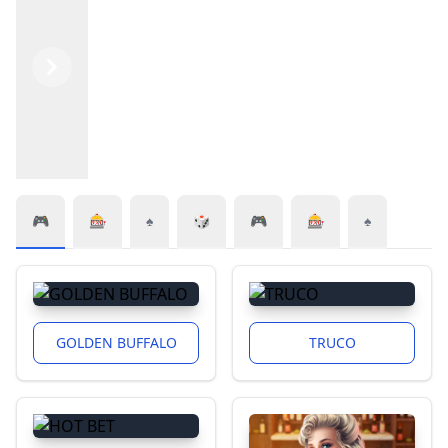
Previous
Next
🎮
🎰
♠️
🎲
🎮
🎰
♠️
GOLDEN BUFFALO
TRUCO