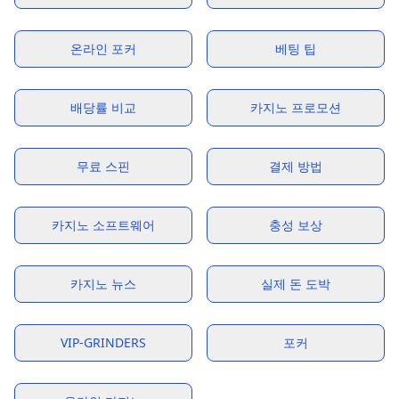
온라인 포커
베팅 팁
배당률 비교
카지노 프로모션
무료 스핀
결제 방법
카지노 소프트웨어
충성 보상
카지노 뉴스
실제 돈 도박
VIP-GRINDERS
포커