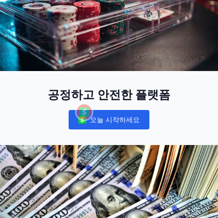
공정하고 안전한 플랫폼
오늘 시작하세요
Notifications