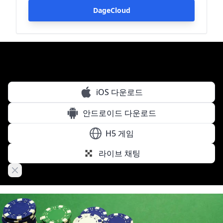
DageCloud
iOS 다운로드
안드로이드 다운로드
H5 게임
라이브 채팅
Close banner