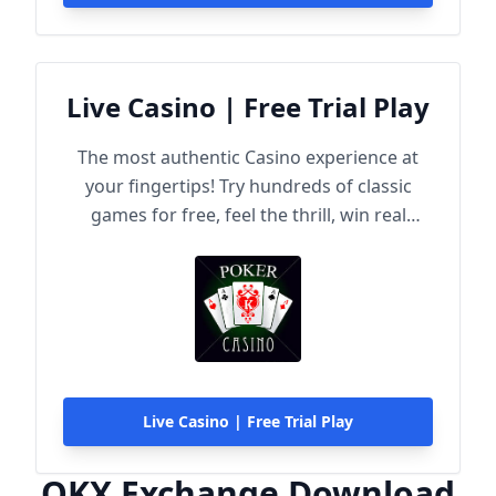
Live Casino | Free Trial Play
The most authentic Casino experience at
your fingertips! Try hundreds of classic
games for free, feel the thrill, win real
rewards!
Live Casino | Free Trial Play
OKX Exchange Download