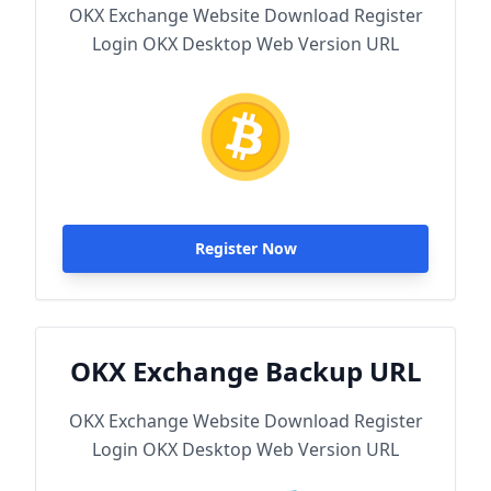
OKX Exchange Website Download Register
Login OKX Desktop Web Version URL
Register Now
OKX Exchange Backup URL
OKX Exchange Website Download Register
Login OKX Desktop Web Version URL