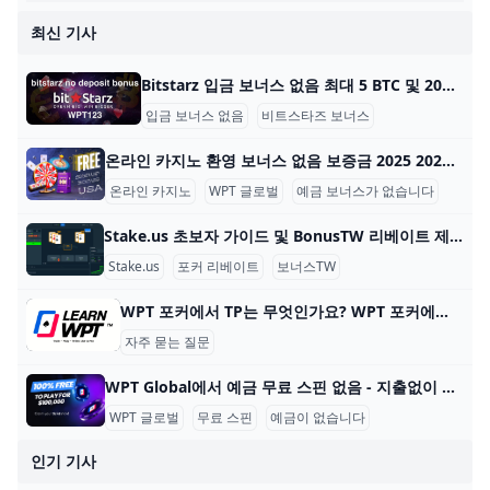
최신 기사
Bitstarz 입금 보너스 없음 최대 5 BTC 및 200개의 무료 스핀 BitStarz 보너스 코드 잠금 해제: 포커 플레이어를 위한 가이드 온라인 게임 경험을 향상시키고 싶다면 BitStarz 보너스 코드Â 신규 플레이어에게 흥미로운 기회를 제공합니다. 이 가이
입금 보너스 없음
비트스타즈 보너스
온라인 카지노 환영 보너스 없음 보증금 2025 2025 년에는 온라인 카지노가 새로운 플레이어를 그리는 데 사용하는 가장 좋은 방법 중 하나는 예금 보너스가 없습니다. 이들은 더 많은 플레이어가 밧줄을 배우고 싶어하는 사
온라인 카지노
WPT 글로벌
예금 보너스가 없습니다
Stake.us 초보자 가이드 및 BonusTW 리베이트 제안 BonusTWææStake.usï¼å¸¶ä¼å°å±¬è¿æ°‘åªæ åæ’å¤é©åï¼ - å²³ åคฏ°ï¼ค
Stake.us
포커 리베이트
보너스TW
WPT 포커에서 TP는 무엇인가요? WPT 포커에서 TP는 무엇인가요? 토너먼트 포인트Â (TP)는 ClubWPT에서 VIP 토너먼트를 구매하는 데 사용됩니다. 모든 플레이어는 VIP 계정 개설 시 고정된 양
자주 묻는 질문
WPT Global에서 예금 무료 스핀 없음 - 지출없이 플레이 온라인 카지노와 관련하여 예금 보너스는 드문 발견이지만 WPT Global은 온라인 카지노의 제한된 수 중 하나 일뿐입니다. 관련된 금전적 약속없이 최고의 슬롯 게임에
WPT 글로벌
무료 스핀
예금이 없습니다
인기 기사