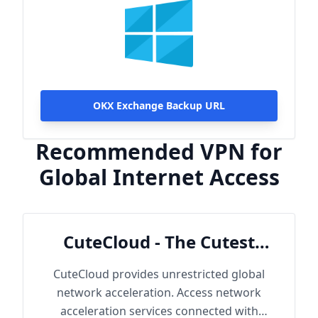
OKX Exchange Backup URL
Recommended VPN for
Global Internet Access
CuteCloud - The Cutest
Cloud
CuteCloud provides unrestricted global
network acceleration. Access network
acceleration services connected with