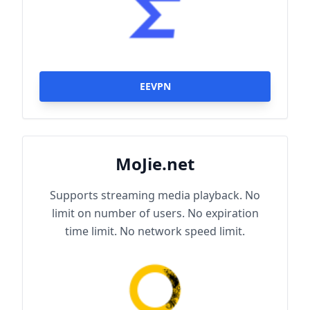
EEVPN
MoJie.net
Supports streaming media playback. No
limit on number of users. No expiration
time limit. No network speed limit.