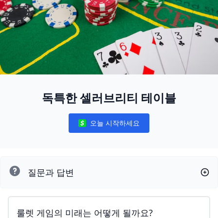
독특한 셀러브리티 테이블
오늘 시작하세요
Notifications
질문과 답변
룰렛 게임의 미래는 어떻게 될까요?