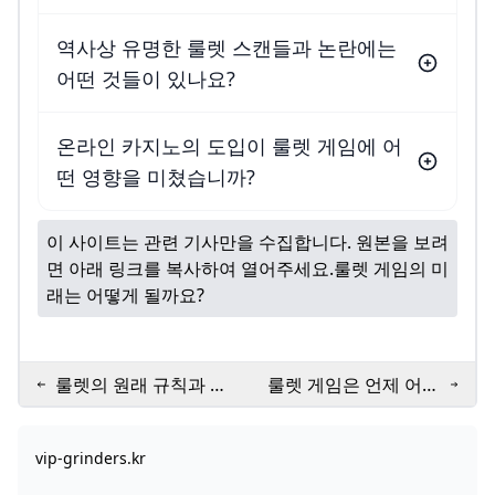
역사상 유명한 룰렛 스캔들과 논란에는
어떤 것들이 있나요?
온라인 카지노의 도입이 룰렛 게임에 어
떤 영향을 미쳤습니까?
이 사이트는 관련 기사만을 수집합니다. 원본을 보려
면 아래 링크를 복사하여 열어주세요.
룰렛 게임의 미
래는 어떻게 될까요?
룰렛의 원래 규칙과 베
룰렛 게임은 언제 어디
팅 옵션은 무엇이었나
서 처음으로 진행되었
요?
나요?
vip-grinders.kr