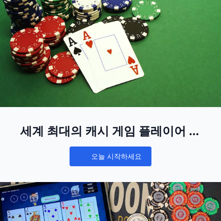
세계 최대의 캐시 게임 플레이어 레
크리에이션 풀에 참여하세요
오늘 시작하세요
Notifications