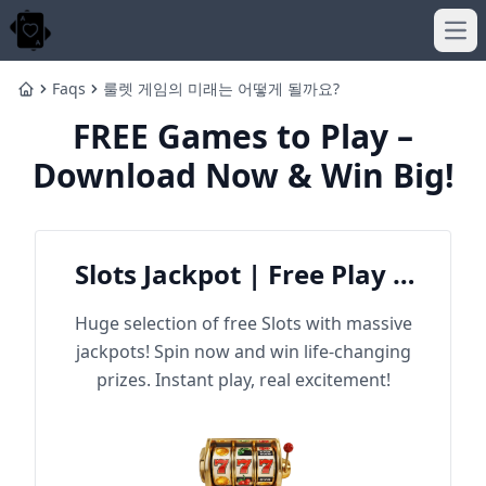
Ope
Faqs
룰렛 게임의 미래는 어떻게 될까요?
Home
FREE Games to Play –
Download Now & Win Big!
Slots Jackpot | Free Play &
Win Big
Huge selection of free Slots with massive
jackpots! Spin now and win life-changing
prizes. Instant play, real excitement!