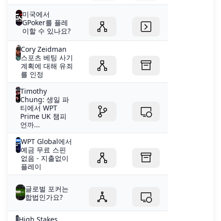
미국에서
GPoker를 플레
이할 수 있나요?
Cory Zeidman
스포츠 베팅 사기
계획에 대해 유죄
를 인정
Timothy
Chung: 생일 파
티에서 WPT
Prime UK 챔피
언까...
WPT Global에서
예금 무료 스핀
없음 - 지출없이
플레이
글로벌 포커는
합법인가요?
High Stakes