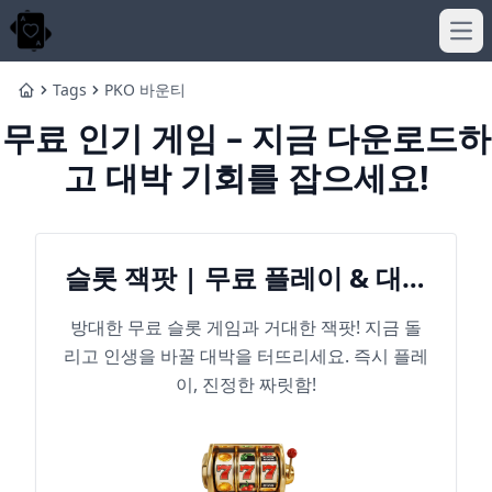
Ope
Tags
PKO 바운티
Home
무료 인기 게임 – 지금 다운로드하
고 대박 기회를 잡으세요!
슬롯 잭팟 | 무료 플레이 & 대박
기회
방대한 무료 슬롯 게임과 거대한 잭팟! 지금 돌
리고 인생을 바꿀 대박을 터뜨리세요. 즉시 플레
이, 진정한 짜릿함!