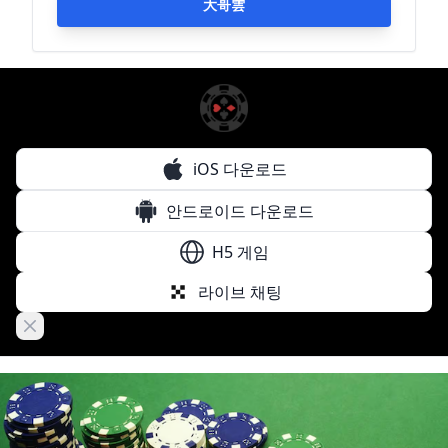
大哥雲
iOS 다운로드
안드로이드 다운로드
H5 게임
라이브 채팅
Close banner