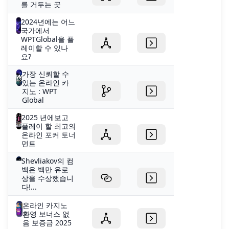
를 거두는 곳
2024년에는 어느
국가에서
WPTGlobal을 플
레이할 수 있나
요?
가장 신뢰할 수
있는 온라인 카
지노 : WPT
Global
2025 년에보고
플레이 할 최고의
온라인 포커 토너
먼트
Shevliakov의 컴
백은 백만 유로
상을 수상했습니
다!...
온라인 카지노
환영 보너스 없
음 보증금 2025