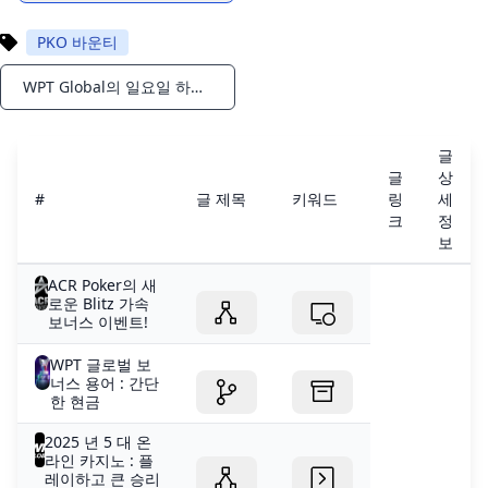
PKO 바운티
WPT Global의 일요일 하이퍼 PKO 대결 : 낮은 바이 인 높은 흥분
Notifications
글
글
상
#
글 제목
키워드
링
세
크
정
보
ACR Poker의 새
로운 Blitz 가속
보너스 이벤트!
WPT 글로벌 보
너스 용어 : 간단
한 현금
2025 년 5 대 온
라인 카지노 : 플
레이하고 큰 승리