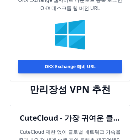
OKX Exchange 웹사이트 다운로드 등록 로그인
OKX 데스크톱 웹 버전 URL
OKX Exchange 예비 URL
만리장성 VPN 추천
CuteCloud - 가장 귀여운 클라
우드
CuteCloud 제한 없이 글로벌 네트워크 가속을