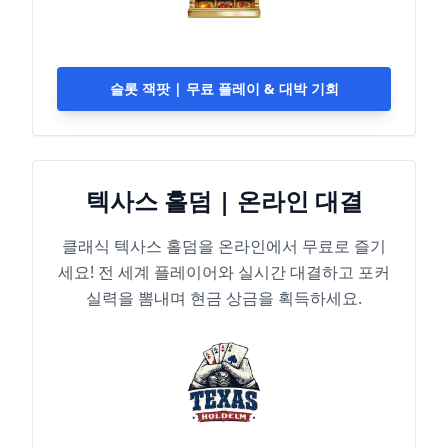
슬롯 잭팟 | 무료 플레이 & 대박 기회
텍사스 홀덤 | 온라인 대결
클래식 텍사스 홀덤을 온라인에서 무료로 즐기
세요! 전 세계 플레이어와 실시간 대결하고 포커
실력을 뽐내며 현금 상금을 획득하세요.