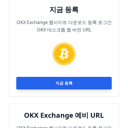
지금 등록
OKX Exchange 웹사이트 다운로드 등록 로그인
OKX 데스크톱 웹 버전 URL
지금 등록
OKX Exchange 예비 URL