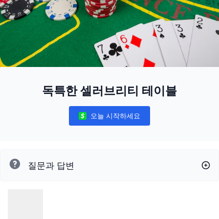
독특한 셀러브리티 테이블
오늘 시작하세요
Notifications
질문과 답변