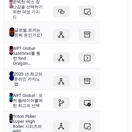
완벽한 섹스 장
난감을 선택하기
위한 여성 가이
드
글로벌 포커는
진짜 돈인가요?
WPT Global
Satellites를 통
한 Red
Dragon...
2025 년 최고의
온라인 카지노
앱
WPT Global : 포
커 플레이어를위
한 최고의 선택
Triton Poker
Super High
Roller 시리즈의
WPT...