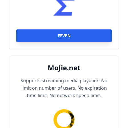
EEVPN
MoJie.net
Supports streaming media playback. No
limit on number of users. No expiration
time limit. No network speed limit.