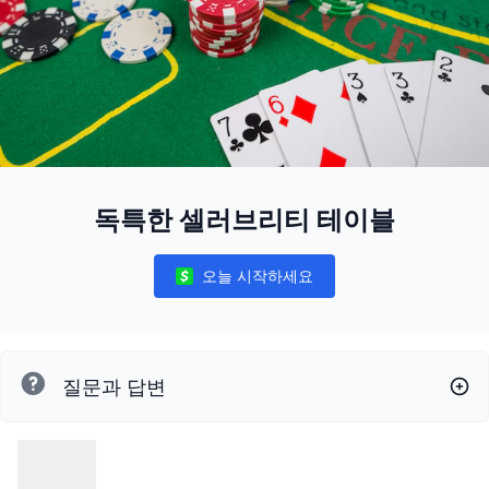
독특한 셀러브리티 테이블
오늘 시작하세요
Notifications
질문과 답변