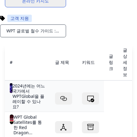
온라인 카지노
고객 지원
WPT 글로벌 철수 가이드 : 현금화가 간단하게 만들어졌습니다
Notifications
글
글
상
#
글 제목
키워드
링
세
크
정
보
2024년에는 어느
국가에서
WPTGlobal을 플
레이할 수 있나
요?
WPT Global
Satellites를 통
한 Red
Dragon...