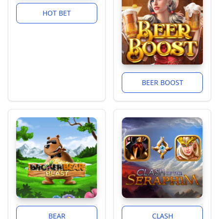
HOT BET
BEER BOOST
BEAR
CLASH