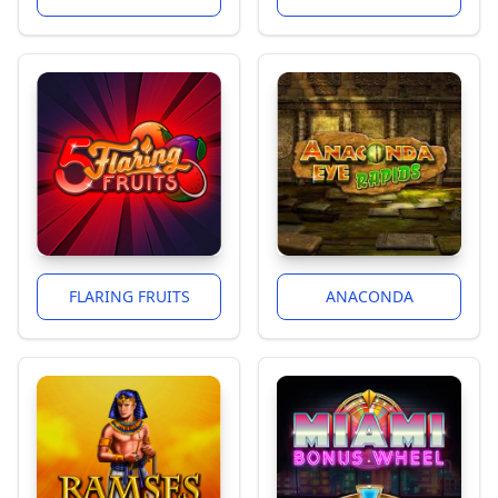
FLARING FRUITS
ANACONDA