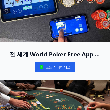
전 세계 World Poker Free App 라
이브 이벤트에 참가할 기회를 잡으세
오늘 시작하세요
요
Notifications