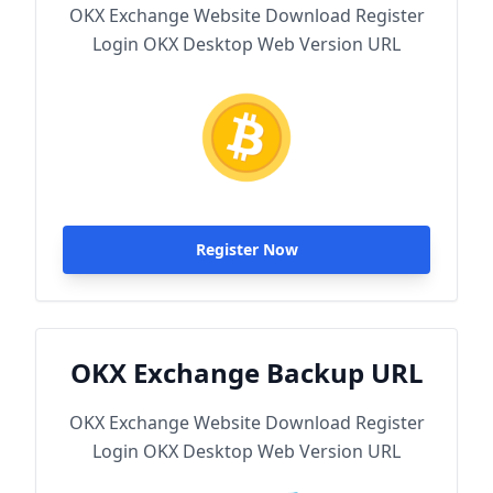
OKX Exchange Website Download Register
Login OKX Desktop Web Version URL
Register Now
OKX Exchange Backup URL
OKX Exchange Website Download Register
Login OKX Desktop Web Version URL