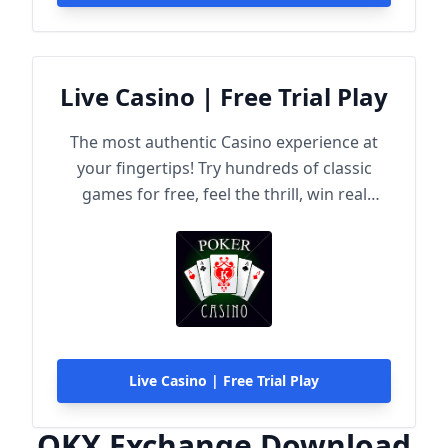
Live Casino | Free Trial Play
The most authentic Casino experience at
your fingertips! Try hundreds of classic
games for free, feel the thrill, win real
rewards!
Live Casino | Free Trial Play
OKX Exchange Download