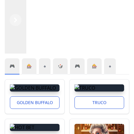
Previous
Next
🎮
🎰
♠️
🎲
🎮
🎰
♠️
GOLDEN BUFFALO
TRUCO