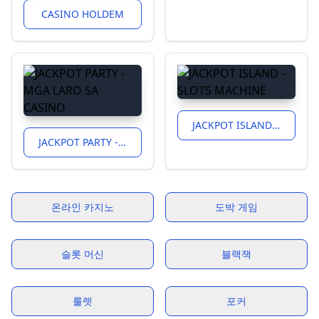
CASINO HOLDEM
JACKPOT ISLAND - SLOTS MACHINE
JACKPOT PARTY - MGA LARO SA CASINO
온라인 카지노
도박 게임
슬롯 머신
블랙잭
룰렛
포커