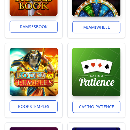
RAMSESBOOK
MIAMIWHEEL
BOOKSTEMPLES
CASINO PATIENCE