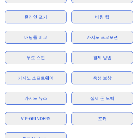
온라인 포커
베팅 팁
배당률 비교
카지노 프로모션
무료 스핀
결제 방법
카지노 소프트웨어
충성 보상
카지노 뉴스
실제 돈 도박
VIP-GRINDERS
포커