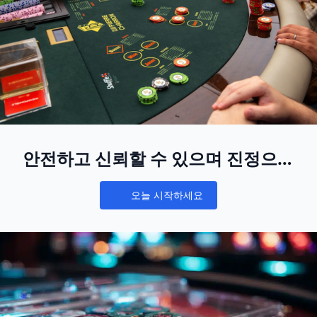
안전하고 신뢰할 수 있으며 진정으로
재미있는 경험
오늘 시작하세요
Notifications