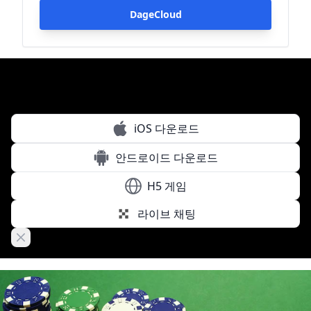
DageCloud
iOS 다운로드
안드로이드 다운로드
H5 게임
라이브 채팅
Close banner