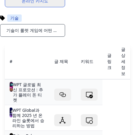
온라인 카지노
기술
기술이 룰렛 게임에 어떤 영향을 미쳤나요?
Notifications
글
글
상
#
글 제목
키워드
링
세
크
정
보
WPT 글로벌 최
신 프로모션 : 추
가 플레이 돈 티
켓
WPT Global과
함께 2025 년 온
라인 슬롯에서 승
리하는 방법