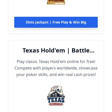
Slots Jackpot | Free Play & Win Big
Texas Hold'em | Battle
Online
Play classic Texas Hold'em online for free!
Compete with players worldwide, showcase
your poker skills, and win real cash prizes!