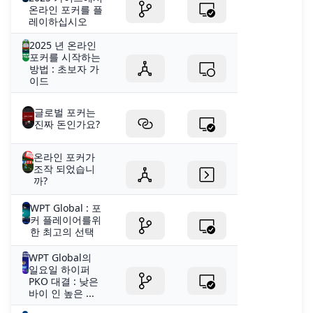
온라인 포커를 플
레이하십시오
2025 년 온라인
포커를 시작하는
방법 : 초보자 가
이드
글로벌 포커는
진짜 돈인가요?
온라인 포커가
조작 되었습니
까?
WPT Global : 포
커 플레이어를위
한 최고의 선택
WPT Global의
일요일 하이퍼
PKO 대결 : 낮은
바이 인 높은 ...