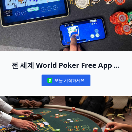
전 세계 World Poker Free App 라
이브 이벤트에 참가할 기회를 잡으세
오늘 시작하세요
요
Notifications