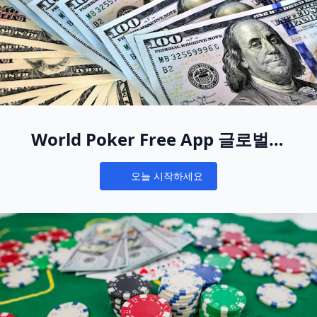
World Poker Free App 글로벌을
당신의 새로운 온라인 포커 홈으로
오늘 시작하세요
만드세요
Notifications