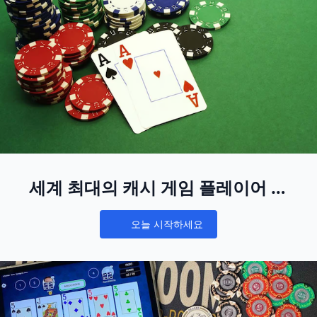
세계 최대의 캐시 게임 플레이어 레
크리에이션 풀에 참여하세요
오늘 시작하세요
Notifications