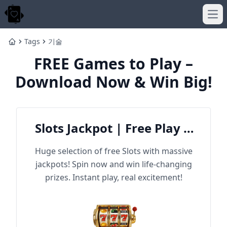
Ope
Tags
기술
Home
FREE Games to Play –
Download Now & Win Big!
Slots Jackpot | Free Play &
Win Big
Huge selection of free Slots with massive
jackpots! Spin now and win life-changing
prizes. Instant play, real excitement!