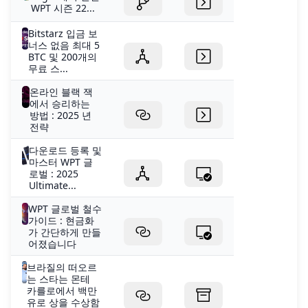
WPT 시즌 22...
Bitstarz 입금 보
너스 없음 최대 5
BTC 및 200개의
무료 스...
온라인 블랙 잭
에서 승리하는
방법 : 2025 년
전략
다운로드 등록 및
마스터 WPT 글
로벌 : 2025
Ultimate...
WPT 글로벌 철수
가이드 : 현금화
가 간단하게 만들
어졌습니다
브라질의 떠오르
는 스타는 몬테
카를로에서 백만
유로 상을 수상함