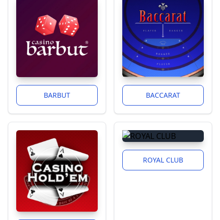
BARBUT
BACCARAT
ROYAL CLUB