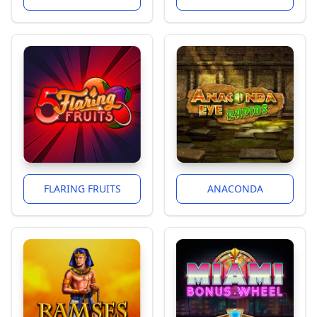
FLARING FRUITS
ANACONDA