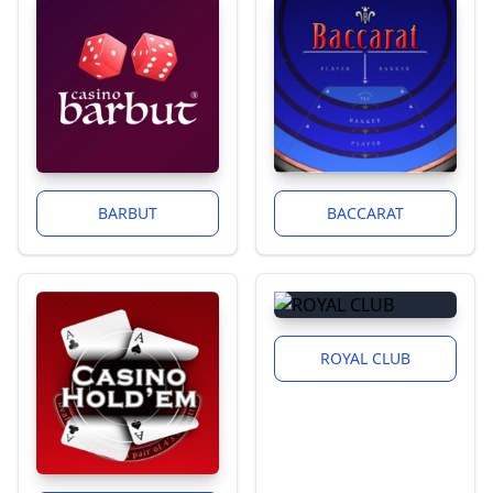
BARBUT
BACCARAT
ROYAL CLUB