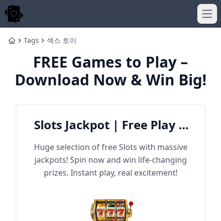
Ope
Tags
섹스 토이
Home
FREE Games to Play –
Download Now & Win Big!
Slots Jackpot | Free Play &
Win Big
Huge selection of free Slots with massive
jackpots! Spin now and win life-changing
prizes. Instant play, real excitement!