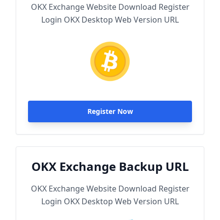
OKX Exchange Website Download Register
Login OKX Desktop Web Version URL
Register Now
OKX Exchange Backup URL
OKX Exchange Website Download Register
Login OKX Desktop Web Version URL