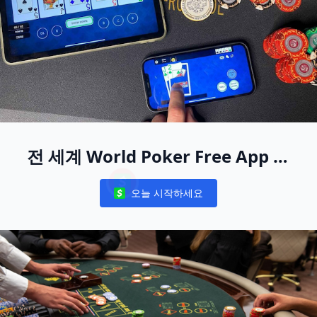
전 세계 World Poker Free App 라
이브 이벤트에 참가할 기회를 잡으세
오늘 시작하세요
요
Notifications