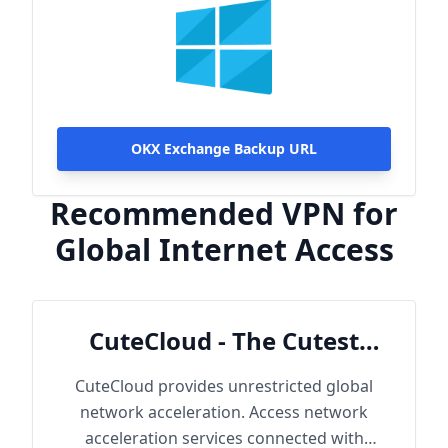
OKX Exchange Backup URL
Recommended VPN for
Global Internet Access
CuteCloud - The Cutest
Cloud
CuteCloud provides unrestricted global
network acceleration. Access network
acceleration services connected with