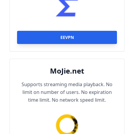
EEVPN
MoJie.net
Supports streaming media playback. No
limit on number of users. No expiration
time limit. No network speed limit.