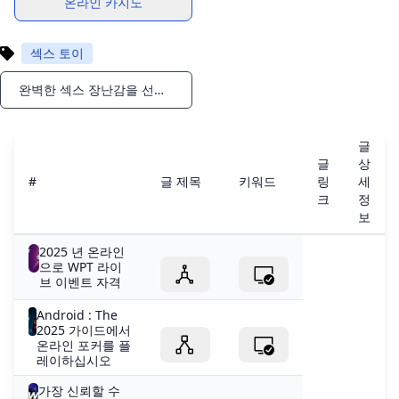
온라인 카지노
섹스 토이
완벽한 섹스 장난감을 선택하기위한 여성 가이드
Notifications
글
글
상
#
글 제목
키워드
링
세
크
정
보
2025 년 온라인
으로 WPT 라이
브 이벤트 자격
Android : The
2025 가이드에서
온라인 포커를 플
레이하십시오
가장 신뢰할 수