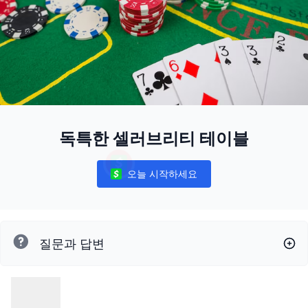
독특한 셀러브리티 테이블
오늘 시작하세요
Notifications
질문과 답변