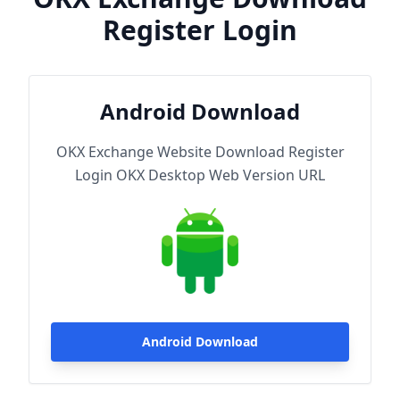
Register Login
Android Download
OKX Exchange Website Download Register
Login OKX Desktop Web Version URL
Android Download