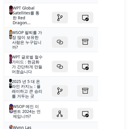
WPT Global
Satellites를 통
한 Red
Dragon...
WSOP 팔찌를 가
장 많이 보유한
사람은 누구입니
까?
WPT 글로벌 철수
가이드 : 현금화
가 간단하게 만들
어졌습니다
2025 년 5 대 온
라인 카지노 : 플
레이하고 큰 승리
를 거두는 곳
WSOP 메인 이
벤트 2024는 언
제입니까?
Wynn Las