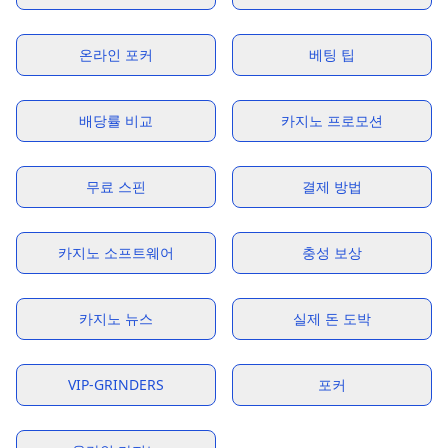
온라인 포커
베팅 팁
배당률 비교
카지노 프로모션
무료 스핀
결제 방법
카지노 소프트웨어
충성 보상
카지노 뉴스
실제 돈 도박
VIP-GRINDERS
포커