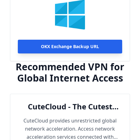
OKX Exchange Backup URL
Recommended VPN for
Global Internet Access
CuteCloud - The Cutest
Cloud
CuteCloud provides unrestricted global
network acceleration. Access network
acceleration services connected with