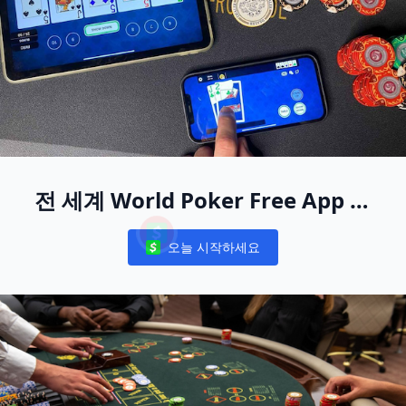
전 세계 World Poker Free App 라
이브 이벤트에 참가할 기회를 잡으세
오늘 시작하세요
요
Notifications