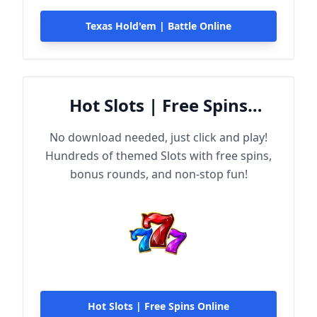
Texas Hold'em | Battle Online
Hot Slots | Free Spins
Online
No download needed, just click and play!
Hundreds of themed Slots with free spins,
bonus rounds, and non-stop fun!
Hot Slots | Free Spins Online