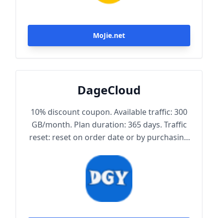
MoJie.net
DageCloud
10% discount coupon. Available traffic: 300
GB/month. Plan duration: 365 days. Traffic
reset: reset on order date or by purchasing
traffic package. Maximum achievable
bandwidth: 1000 Mbps. Node protocol:
Trojan.