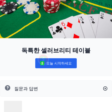
독특한 셀러브리티 테이블
오늘 시작하세요
Notifications
질문과 답변