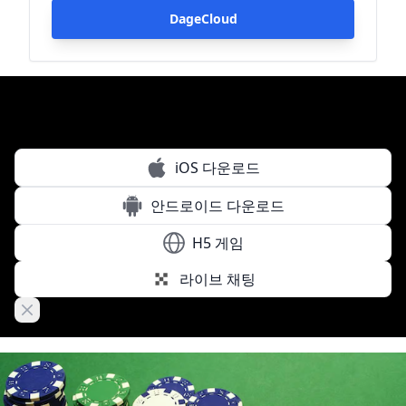
DageCloud
iOS 다운로드
안드로이드 다운로드
H5 게임
라이브 채팅
Close banner