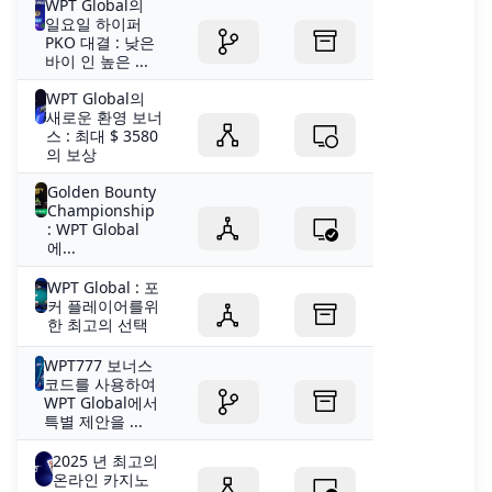
WPT Global의
일요일 하이퍼
PKO 대결 : 낮은
바이 인 높은 ...
WPT Global의
새로운 환영 보너
스 : 최대 $ 3580
의 보상
Golden Bounty
Championship
: WPT Global
에...
WPT Global : 포
커 플레이어를위
한 최고의 선택
WPT777 보너스
코드를 사용하여
WPT Global에서
특별 제안을 ...
2025 년 최고의
온라인 카지노