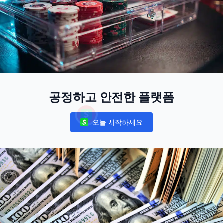
공정하고 안전한 플랫폼
오늘 시작하세요
Notifications