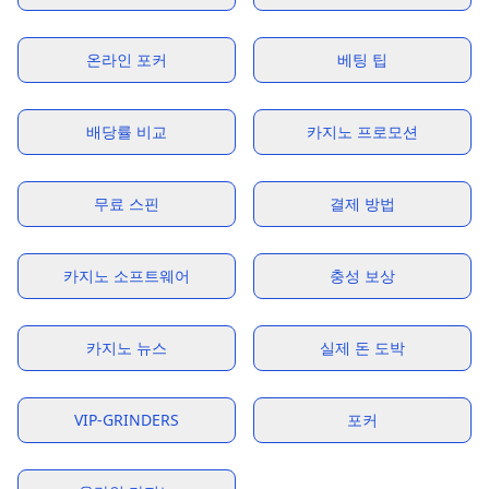
온라인 포커
베팅 팁
배당률 비교
카지노 프로모션
무료 스핀
결제 방법
카지노 소프트웨어
충성 보상
카지노 뉴스
실제 돈 도박
VIP-GRINDERS
포커