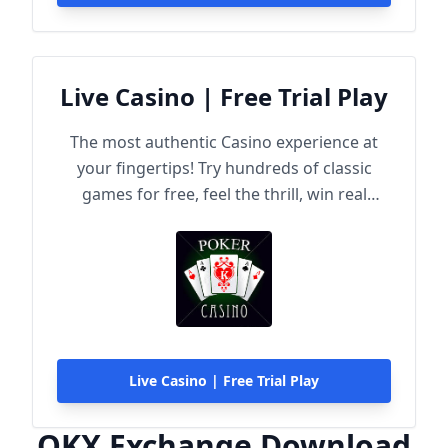
Live Casino | Free Trial Play
The most authentic Casino experience at
your fingertips! Try hundreds of classic
games for free, feel the thrill, win real
rewards!
Live Casino | Free Trial Play
OKX Exchange Download