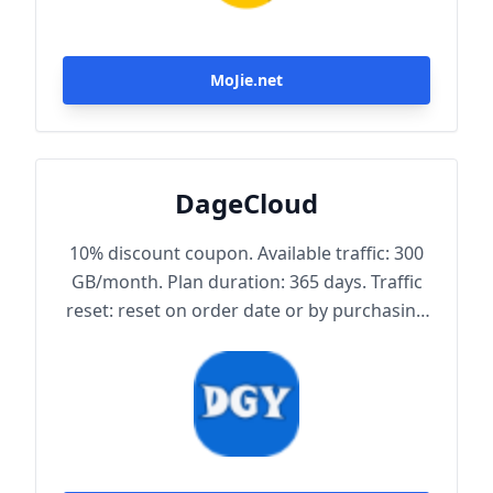
MoJie.net
DageCloud
10% discount coupon. Available traffic: 300
GB/month. Plan duration: 365 days. Traffic
reset: reset on order date or by purchasing
traffic package. Maximum achievable
bandwidth: 1000 Mbps. Node protocol:
Trojan.