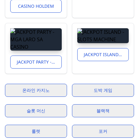
CASINO HOLDEM
JACKPOT ISLAND - SLOTS MACHINE
JACKPOT PARTY - MGA LARO SA CASINO
온라인 카지노
도박 게임
슬롯 머신
블랙잭
룰렛
포커