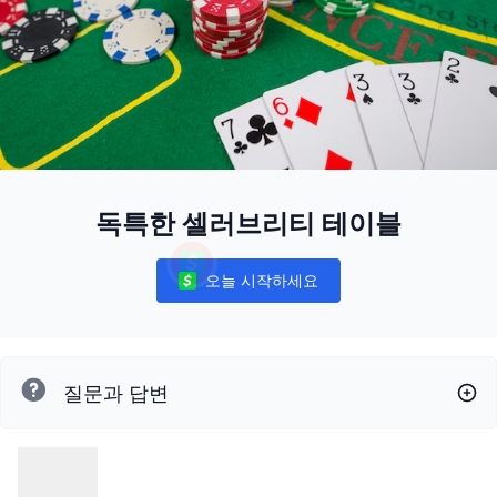
독특한 셀러브리티 테이블
오늘 시작하세요
Notifications
질문과 답변