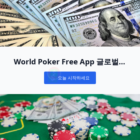
World Poker Free App 글로벌을
당신의 새로운 온라인 포커 홈으로
오늘 시작하세요
만드세요
Notifications