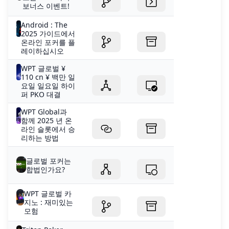
보너스 이벤트!
Android : The
2025 가이드에서
온라인 포커를 플
레이하십시오
WPT 글로벌 ¥
110 cn ¥ 백만 일
요일 일요일 하이
퍼 PKO 대결
WPT Global과
함께 2025 년 온
라인 슬롯에서 승
리하는 방법
글로벌 포커는
합법인가요?
WPT 글로벌 카
지노 : 재미있는
모험