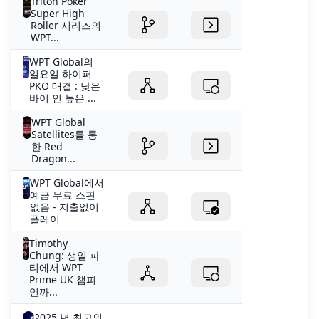
Triton Poker
Super High
Roller 시리즈의
WPT...
WPT Global의
일요일 하이퍼
PKO 대결 : 낮은
바이 인 높은 ...
WPT Global
Satellites를 통
한 Red
Dragon...
WPT Global에서
예금 무료 스핀
없음 - 지출없이
플레이
Timothy
Chung: 생일 파
티에서 WPT
Prime UK 챔피
언까...
2025 년 최고의