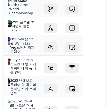
High Stakes
Cash Game
World
Championship...
WPT 글로벌 토
너먼트 일정
2025
Phil Ivey 올 12
월 Wynn Las
Vegas에서 축제
모임 게...
Cory Zeidman
스포츠 베팅 사기
계획에 대해 유죄
를 인정
2025 년에보고
플레이 할 최고의
온라인 포커 토너
먼트
2025 WSOP 폭
발! 새로운 형식