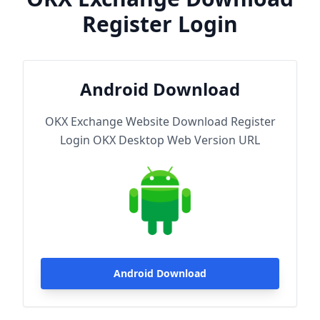
Register Login
Android Download
OKX Exchange Website Download Register
Login OKX Desktop Web Version URL
Android Download