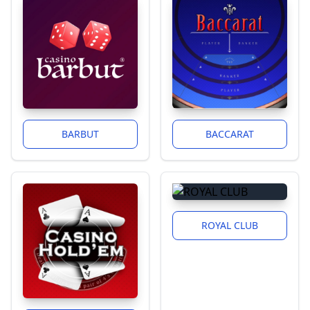
BARBUT
BACCARAT
ROYAL CLUB