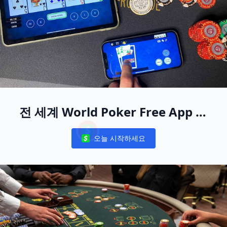
전 세계 World Poker Free App 라
이브 이벤트에 참가할 기회를 잡으세
오늘 시작하세요
요
Notifications