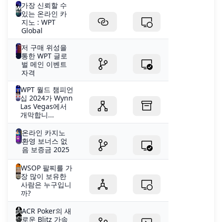
가장 신뢰할 수
있는 온라인 카
지노 : WPT
Global
저 구매 위성을
통한 WPT 글로
벌 메인 이벤트
자격
WPT 월드 챔피언
십 2024가 Wynn
Las Vegas에서
개막합니...
온라인 카지노
환영 보너스 없
음 보증금 2025
WSOP 팔찌를 가
장 많이 보유한
사람은 누구입니
까?
ACR Poker의 새
로운 Blitz 가속