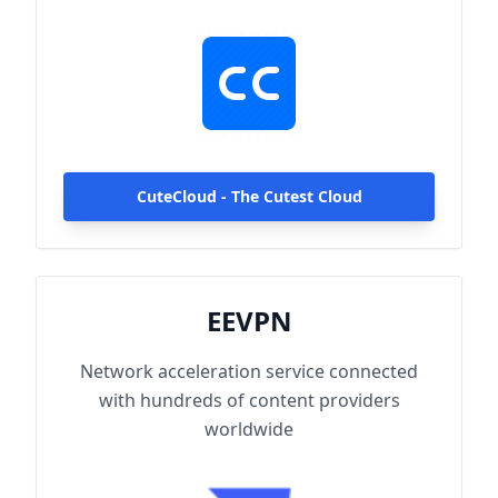
hundreds of content providers worldwide.
With up to 2000Mbps single-line access
capacity and 1000+ high-speed servers
globally, enjoy fast and stable connections
anytime, anywhere.
CuteCloud - The Cutest Cloud
EEVPN
Network acceleration service connected
with hundreds of content providers
worldwide