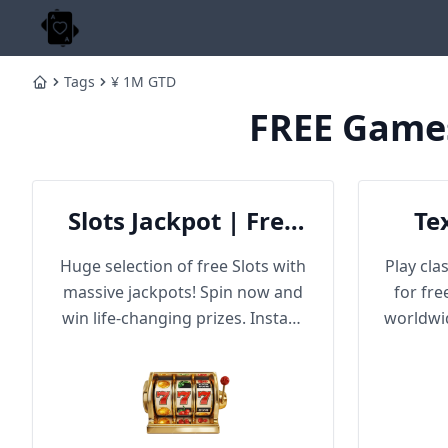
Tags
¥ 1M GTD
Home
FREE Games
Slots Jackpot | Free
Te
Play & Win Big
B
Huge selection of free Slots with
Play cla
massive jackpots! Spin now and
for fre
win life-changing prizes. Instant
worldwi
play, real excitement!
skills,