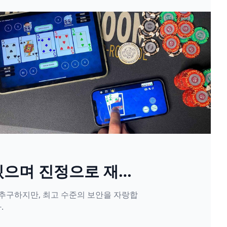
있으며 진정으로 재미
 경험
재미를 추구하지만, 최고 수준의 보안을 자랑합
.