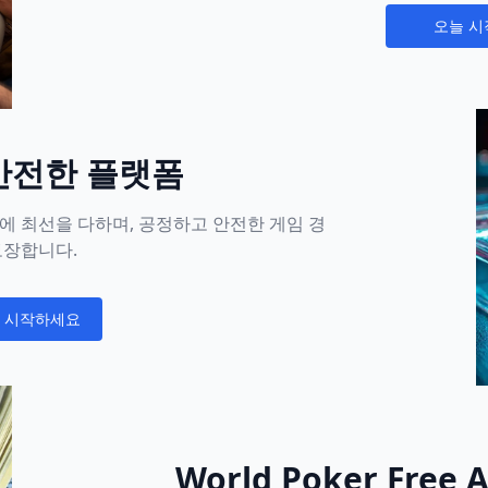
오늘 
Notificatio
안전한 플랫폼
에 최선을 다하며, 공정하고 안전한 게임 경
보장합니다.
 시작하세요
tions
World Poker Fre