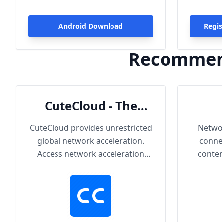
Android Download
Regis
Recommend
CuteCloud - The
Cutest Cloud
CuteCloud provides unrestricted
Networ
global network acceleration.
conne
Access network acceleration
conten
services connected with
hundreds of content providers
worldwide. With up to 2000Mbps
single-line access capacity and
1000+ high-speed servers