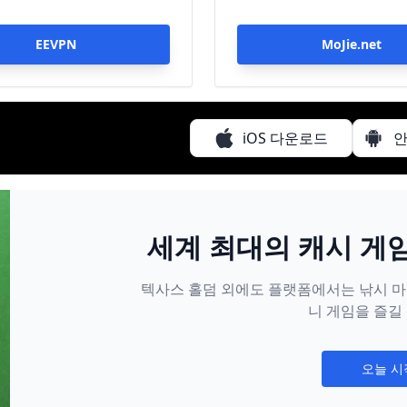
EEVPN
MoJie.net
iOS 다운로드
안
세계 최대의 캐시 게
이션 풀에
텍사스 홀덤 외에도 플랫폼에서는 낚시 마스
니 게임을 즐길
오늘 
Notificatio