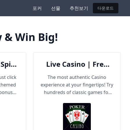
포커
선물
추천보기
다운로드
 & Win Big!
 Spins
Live Casino | Free
Trial Play
st click
The most authentic Casino
 themed
experience at your fingertips! Try
 bonus
hundreds of classic games for
 fun!
free, feel the thrill, win real
rewards!