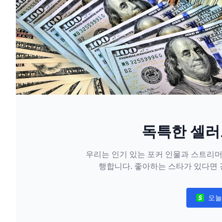
독특한 셀러
우리는 인기 있는 포커 인물과 스트리머
행합니다. 좋아하는 스타가 있다면 
오늘
Notifica