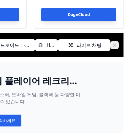
DageCloud
드로이드 다운
H5
라이브 채팅
Close ba
로드
게
임
임 플레이어 레크리에
 참여하세요
터, 모바일 게임, 블랙잭 등 다양한 미
 수 있습니다.
시작하세요
ns