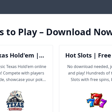
 to Play – Download Now
xas Hold'em |
Hot Slots | Free
attle Online
Online
ssic Texas Hold'em online
No download needed, ju
e! Compete with players
and play! Hundreds of
de, showcase your poker
Slots with free spins,
 and win real cash prizes!
rounds, and non-stop