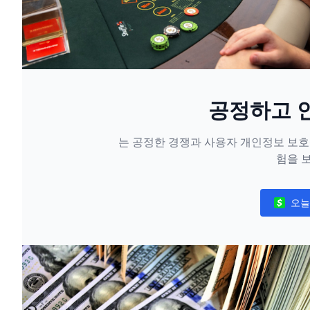
공정하고 
는 공정한 경쟁과 사용자 개인정보 보호
험을 
오늘
Notifica