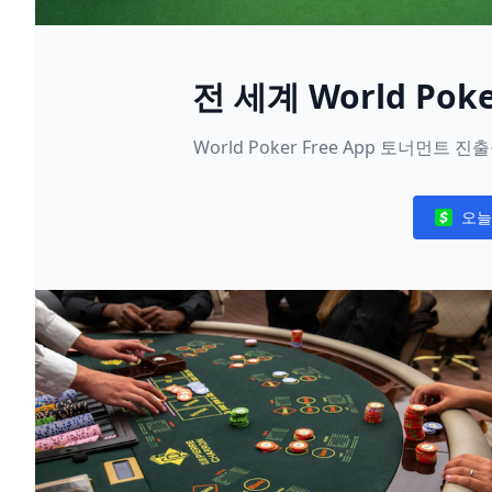
전 세계 World Pok
벤트에 참가할
World Poker Free App 토너먼
오늘
Notifica