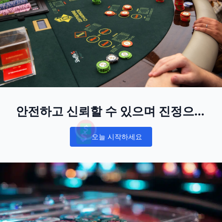
안전하고 신뢰할 수 있으며 진정으로
재미있는 경험
오늘 시작하세요
Notifications