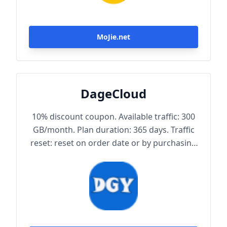
MoJie.net
DageCloud
10% discount coupon. Available traffic: 300
GB/month. Plan duration: 365 days. Traffic
reset: reset on order date or by purchasing
traffic package. Maximum achievable
bandwidth: 1000 Mbps. Node protocol:
Trojan.