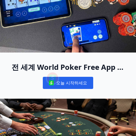
전 세계 World Poker Free App 라
이브 이벤트에 참가할 기회를 잡으세
오늘 시작하세요
요
Notifications