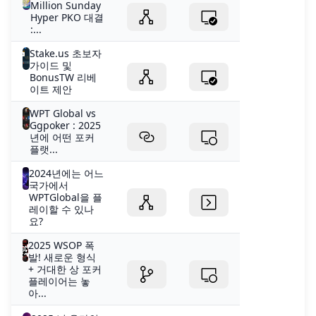
Million Sunday
Hyper PKO 대결
:...
Stake.us 초보자
가이드 및
BonusTW 리베
이트 제안
WPT Global vs
Ggpoker : 2025
년에 어떤 포커
플랫...
2024년에는 어느
국가에서
WPTGlobal을 플
레이할 수 있나
요?
2025 WSOP 폭
발! 새로운 형식
+ 거대한 상 포커
플레이어는 놓
아...