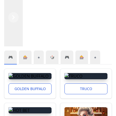
Previous
Next
🎮
🎰
♠️
🎲
🎮
🎰
♠️
GOLDEN BUFFALO
TRUCO