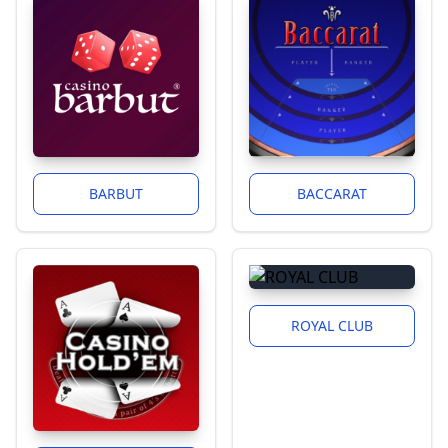
BARBUT
BACCARAT
ROYAL CLUB