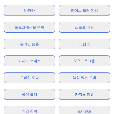
바카라
라이브 딜러 게임
프로그레시브 잭팟
스포츠 베팅
온라인 슬롯
크랩스
카지노 보너스
VIP 프로그램
모바일 도박
책임 있는 도박
하이 롤러
카지노 리뷰
게임 전략
토너먼트