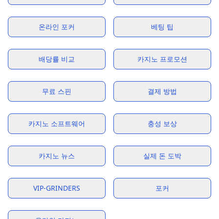
온라인 포커
베팅 팁
배당률 비교
카지노 프로모션
무료 스핀
결제 방법
카지노 소프트웨어
충성 보상
카지노 뉴스
실제 돈 도박
VIP-GRINDERS
포커