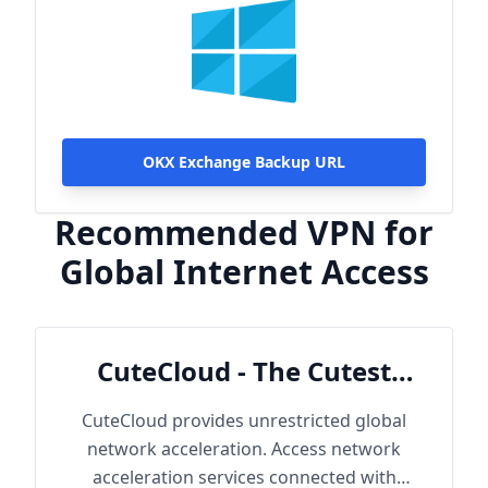
OKX Exchange Backup URL
Recommended VPN for
Global Internet Access
CuteCloud - The Cutest
Cloud
CuteCloud provides unrestricted global
network acceleration. Access network
acceleration services connected with