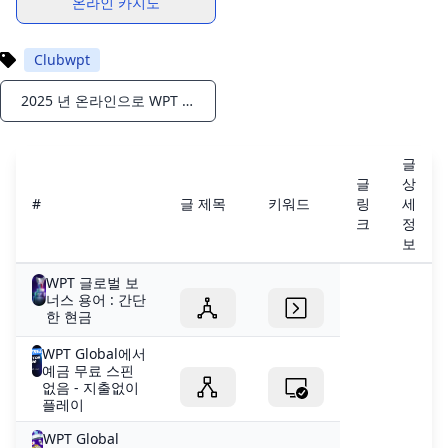
온라인 카지노
Clubwpt
2025 년 온라인으로 WPT 라이브 이벤트 자격
Notifications
글
글
상
#
글 제목
키워드
링
세
크
정
보
WPT 글로벌 보
너스 용어 : 간단
한 현금
WPT Global에서
예금 무료 스핀
없음 - 지출없이
플레이
WPT Global