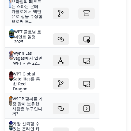
브라질의 떠오르
는 스타는 몬테
카를로에서 백만
유로 상을 수상함
으로써 모...
WPT 글로벌 토
너먼트 일정
2025
Wynn Las
Vegas에서 열린
WPT 시즌 22...
WPT Global
Satellites를 통
한 Red
Dragon...
WSOP 팔찌를 가
장 많이 보유한
사람은 누구입니
까?
가장 신뢰할 수
있는 온라인 카