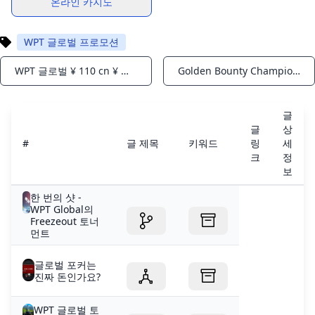
온라인 카지노
WPT 글로벌 프로모션
WPT 글로벌 ¥ 110 cn ¥ 백만 일요일 일요일 하이퍼 PKO 대결
Golden Bounty Championship : WPT Global에서 주간 샷 $ 100K
Notifications
Notifications
글
글
상
#
글 제목
키워드
링
세
크
정
보
한 번의 샷 -
WPT Global의
Freezeout 토너
먼트
글로벌 포커는
진짜 돈인가요?
WPT 글로벌 토