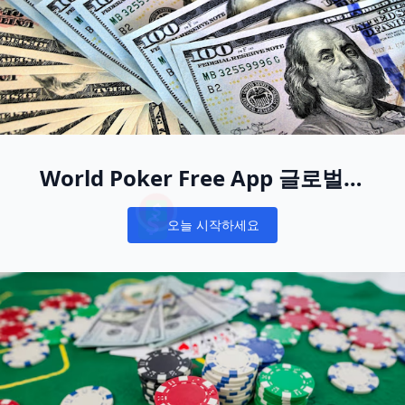
World Poker Free App 글로벌을
당신의 새로운 온라인 포커 홈으로
오늘 시작하세요
만드세요
Notifications