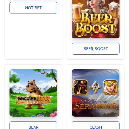
HOT BET
BEER BOOST
BEAR
CLASH