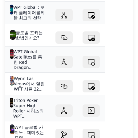
WPT Global : 포
커 플레이어를위
한 최고의 선택
글로벌 포커는
합법인가요?
WPT Global
Satellites를 통
한 Red
Dragon...
Wynn Las
Vegas에서 열린
WPT 시즌 22...
Triton Poker
Super High
Roller 시리즈의
WPT...
WPT 글로벌 카
지노 : 재미있는
모험