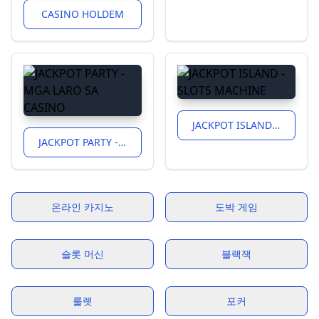
CASINO HOLDEM
JACKPOT ISLAND - SLOTS MACHINE
JACKPOT PARTY - MGA LARO SA CASINO
온라인 카지노
도박 게임
슬롯 머신
블랙잭
룰렛
포커