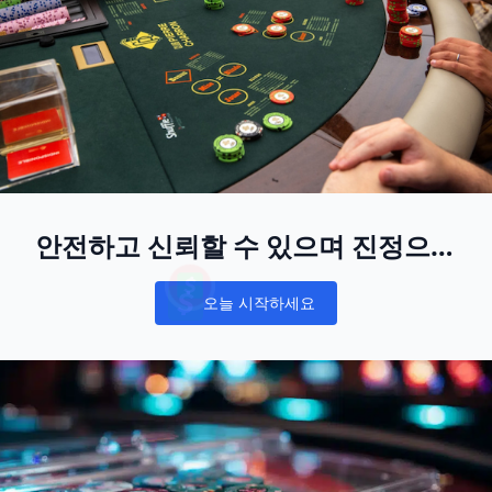
안전하고 신뢰할 수 있으며 진정으로
재미있는 경험
오늘 시작하세요
Notifications