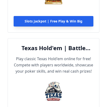
Slots Jackpot | Free Play & Win Big
Texas Hold'em | Battle
Online
Play classic Texas Hold'em online for free!
Compete with players worldwide, showcase
your poker skills, and win real cash prizes!