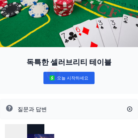
독특한 셀러브리티 테이블
오늘 시작하세요
Notifications
질문과 답변