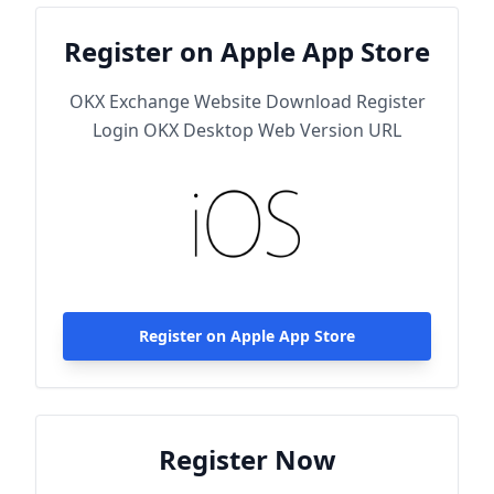
Register on Apple App Store
OKX Exchange Website Download Register
Login OKX Desktop Web Version URL
Register on Apple App Store
Register Now