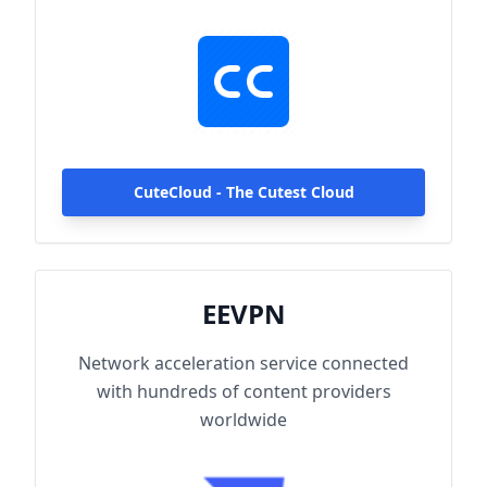
hundreds of content providers worldwide.
With up to 2000Mbps single-line access
capacity and 1000+ high-speed servers
globally, enjoy fast and stable connections
anytime, anywhere.
CuteCloud - The Cutest Cloud
EEVPN
Network acceleration service connected
with hundreds of content providers
worldwide