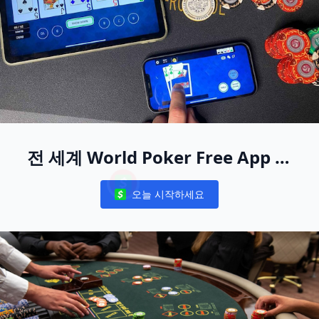
전 세계 World Poker Free App 라
이브 이벤트에 참가할 기회를 잡으세
오늘 시작하세요
요
Notifications