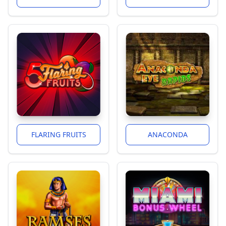
FLARING FRUITS
ANACONDA