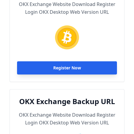
OKX Exchange Website Download Register
Login OKX Desktop Web Version URL
Register Now
OKX Exchange Backup URL
OKX Exchange Website Download Register
Login OKX Desktop Web Version URL