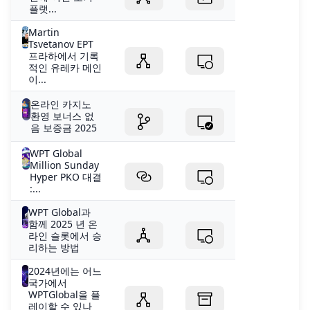
플랫...
Martin
Tsvetanov EPT
프라하에서 기록
적인 유레카 메인
이...
온라인 카지노
환영 보너스 없
음 보증금 2025
WPT Global
Million Sunday
Hyper PKO 대결
:...
WPT Global과
함께 2025 년 온
라인 슬롯에서 승
리하는 방법
2024년에는 어느
국가에서
WPTGlobal을 플
레이할 수 있나