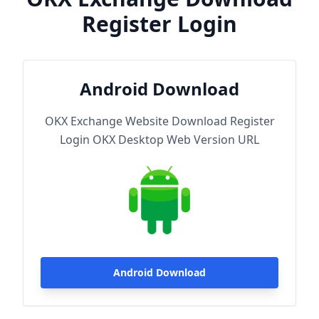
Register Login
Android Download
OKX Exchange Website Download Register
Login OKX Desktop Web Version URL
Android Download