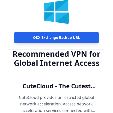
OKX Exchange Backup URL
Recommended VPN for
Global Internet Access
CuteCloud - The Cutest
Cloud
CuteCloud provides unrestricted global
network acceleration. Access network
acceleration services connected with