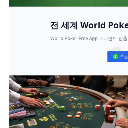
전 세계 World Pok
벤트에 참가할
World Poker Free App 토너먼
오늘
Notifica