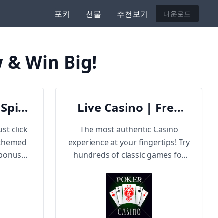
포커
선물
추천보기
다운로드
 & Win Big!
 Spins
Live Casino | Free
Trial Play
st click
The most authentic Casino
 themed
experience at your fingertips! Try
 bonus
hundreds of classic games for
 fun!
free, feel the thrill, win real
rewards!