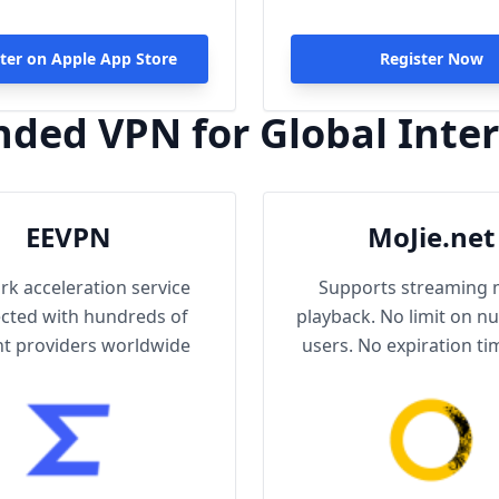
ter on Apple App Store
Register Now
ed VPN for Global Inter
EEVPN
MoJie.net
k acceleration service
Supports streaming 
cted with hundreds of
playback. No limit on n
t providers worldwide
users. No expiration tim
No network speed li