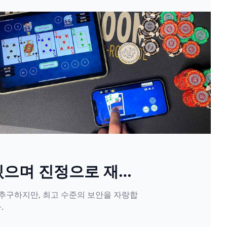
있으며 진정으로 재미
 경험
재미를 추구하지만, 최고 수준의 보안을 자랑합
.