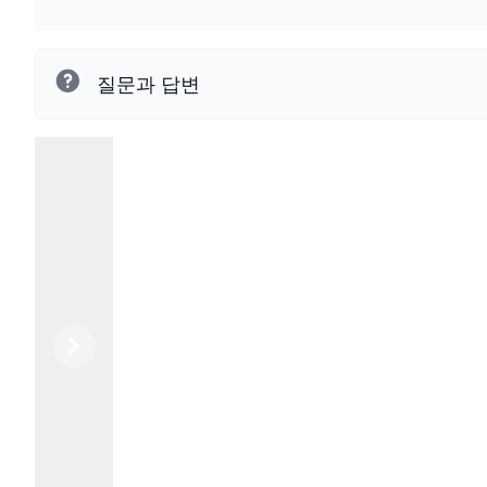
질문과 답변
Previous
Next