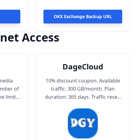
OKX Exchange Backup URL
net Access
DageCloud
media
10% discount coupon. Available
umber of
traffic: 300 GB/month. Plan
e limit.
duration: 365 days. Traffic reset:
mit.
reset on order date or by
purchasing traffic package.
Maximum achievable bandwidth:
1000 Mbps. Node protocol:
Trojan.