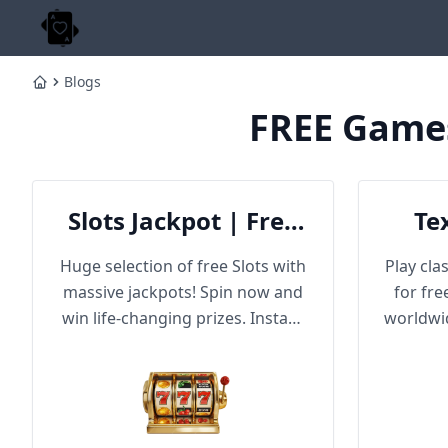
Blogs
Home
FREE Games
Slots Jackpot | Free
Te
Play & Win Big
B
Huge selection of free Slots with
Play cla
massive jackpots! Spin now and
for fre
win life-changing prizes. Instant
worldwi
play, real excitement!
skills,